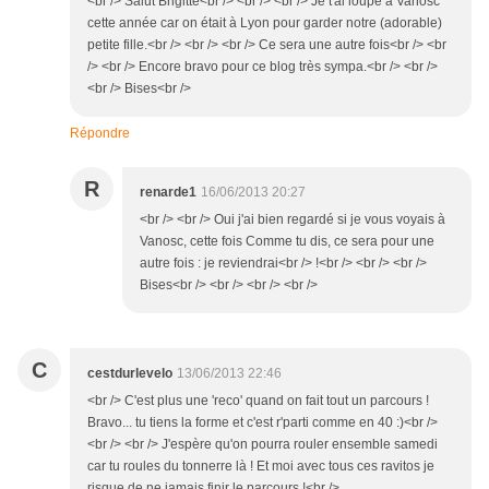
<br /> Salut Brigitte<br /> <br /> <br /> Je t'ai loupé à Vanosc
cette année car on était à Lyon pour garder notre (adorable)
petite fille.<br /> <br /> <br /> Ce sera une autre fois<br /> <br
/> <br /> Encore bravo pour ce blog très sympa.<br /> <br />
<br /> Bises<br />
Répondre
R
renarde1
16/06/2013 20:27
<br /> <br /> Oui j'ai bien regardé si je vous voyais à
Vanosc, cette fois Comme tu dis, ce sera pour une
autre fois : je reviendrai<br /> !<br /> <br /> <br />
Bises<br /> <br /> <br /> <br />
C
cestdurlevelo
13/06/2013 22:46
<br /> C'est plus une 'reco' quand on fait tout un parcours !
Bravo... tu tiens la forme et c'est r'parti comme en 40 :)<br />
<br /> <br /> J'espère qu'on pourra rouler ensemble samedi
car tu roules du tonnerre là ! Et moi avec tous ces ravitos je
risque de ne jamais finir le parcours !<br />