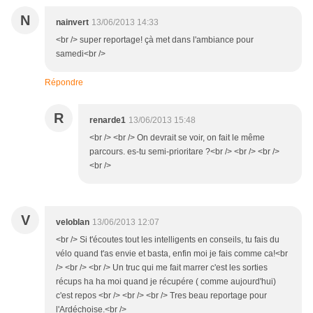
N
nainvert
13/06/2013 14:33
<br /> super reportage! çà met dans l'ambiance pour
samedi<br />
Répondre
R
renarde1
13/06/2013 15:48
<br /> <br /> On devrait se voir, on fait le même
parcours. es-tu semi-prioritare ?<br /> <br /> <br />
<br />
V
veloblan
13/06/2013 12:07
<br /> Si t'écoutes tout les intelligents en conseils, tu fais du
vélo quand t'as envie et basta, enfin moi je fais comme ca!<br
/> <br /> <br /> Un truc qui me fait marrer c'est les sorties
récups ha ha moi quand je récupére ( comme aujourd'hui)
c'est repos <br /> <br /> <br /> Tres beau reportage pour
l'Ardéchoise.<br />