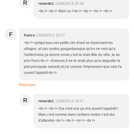
R
renarde1
13/06/2013 20:38
<br /> <br /> Bien vu !<br /> <br /> <br /> <br />
F
franco
13/06/2013 19:27
<br /> sympa tous ces petits clin d'oeil en traversant les
villages ,et ces ravitos gargantuesque qu'on ne vois qu'a
l'ardéchoise,ça donne envie,c'est la vrais fête du vélo ,tu as
pris l'hors<br /> -d'oeuvre,il ne te reste plus qu'a déguster le
plat principale samedi,et j'ai comme l'impression que cela t'a
ouvert l'appetit<br />
Répondre
R
renarde1
13/06/2013 19:37
<br /> <br /> Oui c'est vrai ça m'a ouvert l'appértit !
Mais c'est comme dans certains restos c'est dur
d'attendre <br /> <br /> <br /> <br />