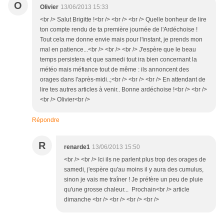
O
Olivier
13/06/2013 15:33
<br /> Salut Brigitte !<br /> <br /> <br /> Quelle bonheur de lire
ton compte rendu de ta première journée de l'Ardéchoise !
Tout cela me donne envie mais pour l'instant, je prends mon
mal en patience...<br /> <br /> <br /> J'espère que le beau
temps persistera et que samedi tout ira bien concernant la
météo mais méfiance tout de même : ils annoncent des
orages dans l'après-midi..;<br /> <br /> <br /> En attendant de
lire tes autres articles à venir.. Bonne ardéchoise !<br /> <br />
<br /> Olivier<br />
Répondre
R
renarde1
13/06/2013 15:50
<br /> <br /> Ici ils ne parlent plus trop des orages de
samedi, j'espère qu'au moins il y aura des cumulus,
sinon je vais me traîner ! Je préfère un peu de pluie
qu'une grosse chaleur... Prochain<br /> article
dimanche <br /> <br /> <br /> <br />