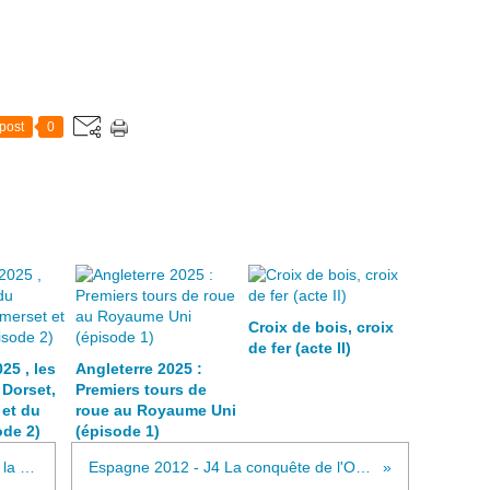
post
0
Croix de bois, croix
de fer (acte II)
25 , les
Angleterre 2025 :
 Dorset,
Premiers tours de
et du
roue au Royaume Uni
de 2)
(épisode 1)
Espagne 2012 : J2, les bosses de la mer
Espagne 2012 - J4 La conquête de l'Ouest