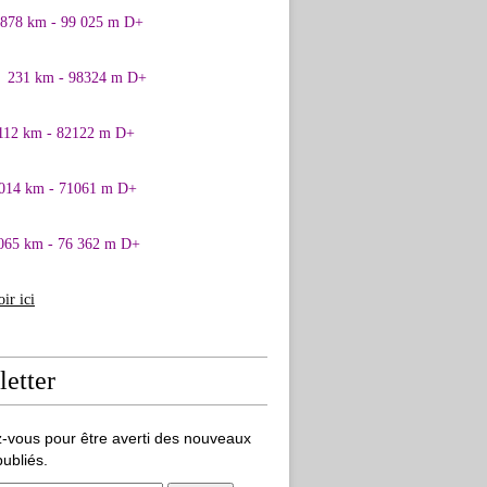
0878 km - 99 025 m D+
1 231 km - 98324 m D+
 112 km - 82122 m D+
 014 km - 71061 m D+
065 km - 76 362 m D+
oir ici
etter
-vous pour être averti des nouveaux
publiés.