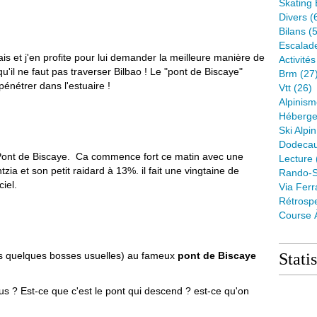
Skating 
Divers
(
Bilans
(5
Escalad
is et j'en profite pour lui demander la meilleure manière de
Activité
u'il ne faut pas traverser Bilbao ! Le "pont de Biscaye"
Brm
(27
énétrer dans l'estuaire !
Vtt
(26)
Alpinis
Héberge
Ski Alpin
Dodeca
Pont de Biscaye. Ca commence fort ce matin avec une
Lecture
tzia et son petit raidard à 13%. il fait une vingtaine de
Rando-S
iel.
Via Ferr
Rétrospe
Course 
les quelques bosses usuelles) au fameux
pont de Biscaye
Stati
s ? Est-ce que c'est le pont qui descend ? est-ce qu'on