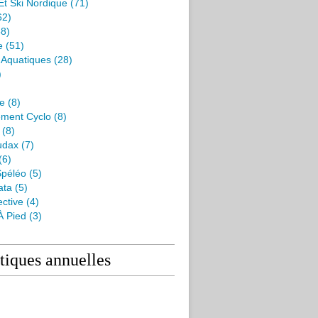
Et Ski Nordique
(71)
62)
8)
e
(51)
s Aquatiques
(28)
)
me
(8)
ment Cyclo
(8)
(8)
udax
(7)
(6)
péléo
(5)
ata
(5)
ctive
(4)
À Pied
(3)
stiques annuelles