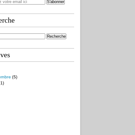
erche
ives
embre
(5)
1)