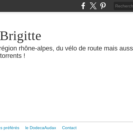
Brigitte
région rhône-alpes, du vélo de route mais aussi 
torrents !
s préférés
le DodecaAudax
Contact