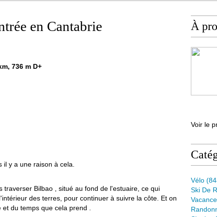
ntrée en Cantabrie
À pr
9 km, 736 m D+
Voir le p
Catég
il y a une raison à cela.
Vélo
(84
raverser Bilbao , situé au fond de l'estuaire, ce qui
Ski De 
'intérieur des terres, pour continuer à suivre la côte. Et on
Vacance
e et du temps que cela prend .
Randon