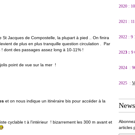
2020 : 1
2021 : 1
2022 : 9
 St Jacques de Compostelle, la plupart à pied .. On finira
devient de plus en plus tranquille question circulation . Par
s ! dont des passages assez long à 10-11% !
202
3 :
9
lis point de vue sur la mer !
2024 : 9
2025 :
V
es
et on nous indique un itinéraire bis pour accéder à la
Newsl
Abonnez
iste cyclable t à l'intérieur ! bizarrement les 300 m avant et
articles 