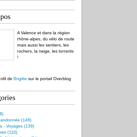
opos
A Valence et dans la région
rhône-alpes, du vélo de route
mais aussi les sentiers, les
rochers, la neige, les torrents
!
rofil de
Brigitte
sur le portail Overblog
ories
8)
Randonnée
(149)
s - Voyages
(139)
née
(110)