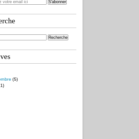
erche
ives
embre
(5)
1)