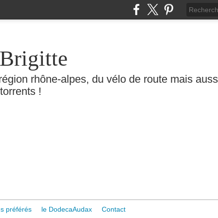
Brigitte
région rhône-alpes, du vélo de route mais aussi 
torrents !
s préférés
le DodecaAudax
Contact