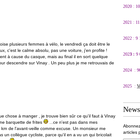
2020 : 1
2021 : 1
2022 : 9
ise plusieurs femmes à vélo, le vendredi ça doit être le
ux, c'est le calme absolu, pas une voiture, j'en profite !
202
3 :
9
lement à cause du casque, mais au final il en sort quelque
our descendre sur Vinay . Un peu plus je me retrouvais de
2024 : 9
2025 :
V
Newsl
ue chose à manger , je trouve bien sûr ce qu'il faut à Vinay
une barquette de frites
...ce n'est pas dans mes
Abonnez
 km de l'avant-veille comme excuse. Un monsieur me
articles 
 un collègue cycliste, parce qu'il en a vu un qui bricolait