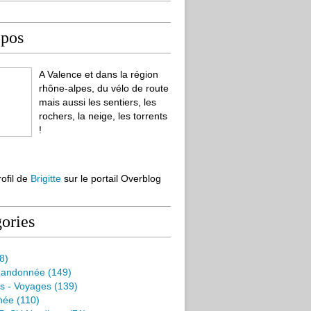
opos
A Valence et dans la région
rhône-alpes, du vélo de route
mais aussi les sentiers, les
rochers, la neige, les torrents
!
rofil de
Brigitte
sur le portail Overblog
ories
8)
Randonnée
(149)
s - Voyages
(139)
née
(110)