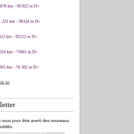
0878 km - 99 025 m D+
1 231 km - 98324 m D+
 112 km - 82122 m D+
 014 km - 71061 m D+
065 km - 76 362 m D+
oir ici
etter
-vous pour être averti des nouveaux
publiés.