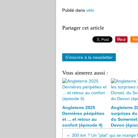
Publié dans
vélo
Partager cet article
Re
S'inscrire à la newsletter
Vous aimerez aussi :
Angleterre 2025
Angleterre 20
Dernières péripéties
surprises du
et ... et retour au
du Somerset 
confort (épisode 4)
Devon (épiso
300 km ? Un "plat" qui se mange f