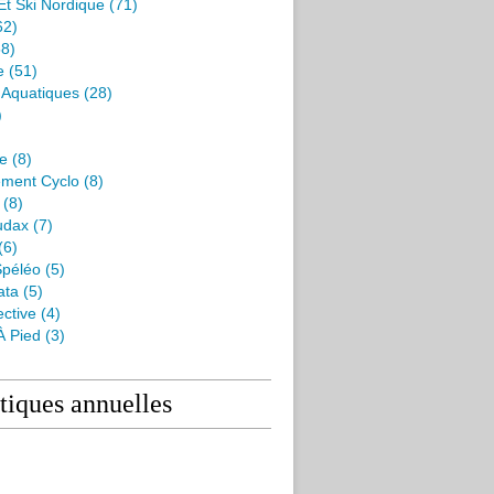
Et Ski Nordique
(71)
62)
8)
e
(51)
s Aquatiques
(28)
)
me
(8)
ment Cyclo
(8)
(8)
udax
(7)
(6)
péléo
(5)
ata
(5)
ctive
(4)
À Pied
(3)
stiques annuelles