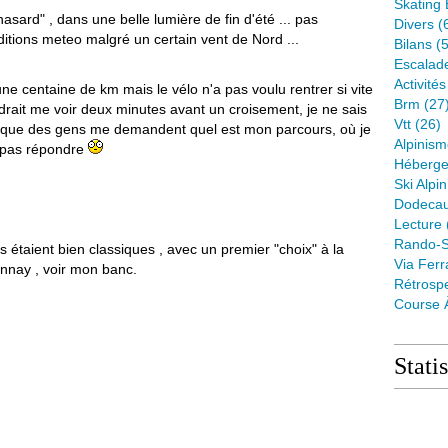
Skating 
asard" , dans une belle lumière de fin d'été ... pas
Divers
(
ditions meteo malgré un certain vent de Nord ...
Bilans
(5
Escalad
Activité
 une centaine de km mais le vélo n'a pas voulu rentrer si vite
Brm
(27
faudrait me voir deux minutes avant un croisement, je ne sais
Vtt
(26)
rive que des gens me demandent quel est mon parcours, où je
Alpinis
s pas répondre
Héberge
Ski Alpin
Dodeca
Lecture
Rando-S
 étaient bien classiques , avec un premier "choix" à la
Via Ferr
nay , voir mon banc.
Rétrospe
Course 
Stati