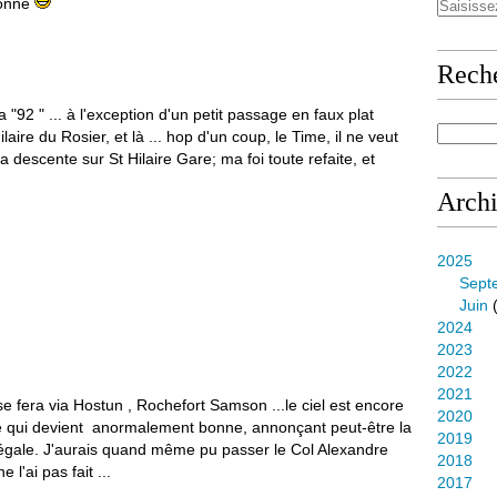
sonne
Rech
a "92 " ... à l'exception d'un petit passage en faux plat
laire du Rosier, et là ... hop d'un coup, le Time, il ne veut
la descente sur St Hilaire Gare; ma foi toute refaite, et
Arch
2025
Sept
Juin
(
2024
2023
2022
2021
se fera via Hostun , Rochefort Samson ...le ciel est encore
2020
lité qui devient anormalement bonne, annonçant peut-être la
2019
égale. J'aurais quand même pu passer le Col Alexandre
2018
e l'ai pas fait ...
2017