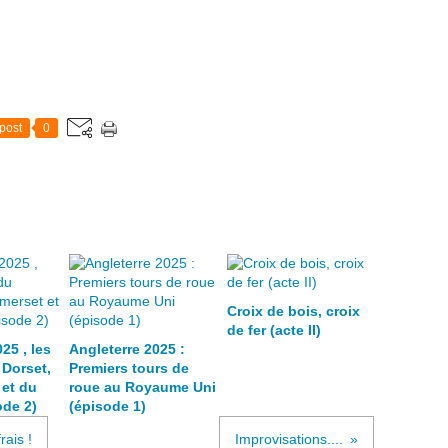
post
0
Croix de bois, croix
de fer (acte II)
25 , les
Angleterre 2025 :
 Dorset,
Premiers tours de
et du
roue au Royaume Uni
de 2)
(épisode 1)
rais !
Improvisations....