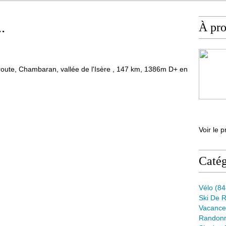
.
À pr
oute, Chambaran, vallée de l'Isère , 147 km, 1386m D+ en
Voir le p
Catég
Vélo
(84
Ski De 
Vacance
Randon