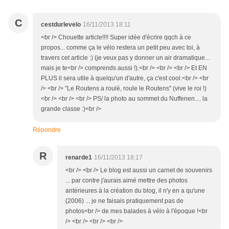
C
cestdurlevelo
16/11/2013 18:11
<br /> Chouette article!!!! Super idée d'écrire qqch à ce
propos... comme ça le vélo restera un petit peu avec toi, à
travers cet article :) (je veux pas y donner un air dramatique...
mais je te<br /> comprends aussi !).<br /> <br /> <br /> Et EN
PLUS il sera utile à quelqu'un d'autre, ça c'est cool.<br /> <br
/> <br /> "Le Routens a roulé, roule le Routens" (vive le roi !)
<br /> <br /> <br /> PS/ la photo au sommet du Nuffenen.... la
grande classe :)<br />
Répondre
R
renarde1
16/11/2013 18:17
<br /> <br /> Le blog est aussi un carnet de souvenirs
... par contre j'aurais aimé mettre des photos
antérieures à la création du blog, il n'y en a qu'une
(2006) ... je ne faisais pratiquement pas de
photos<br /> de mes balades à vélo à l'époque !<br
/> <br /> <br /> <br />