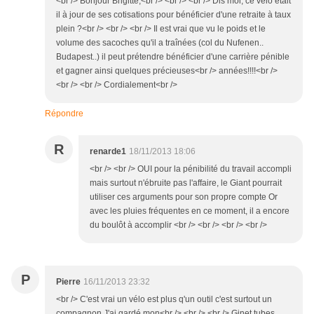
<br /> Bonjour Brigitte,<br /> <br /> <br /> Dis moi, ce vélo était
il à jour de ses cotisations pour bénéficier d'une retraite à taux
plein ?<br /> <br /> <br /> Il est vrai que vu le poids et le
volume des sacoches qu'il a traînées (col du Nufenen..
Budapest..) il peut prétendre bénéficier d'une carrière pénible
et gagner ainsi quelques précieuses<br /> années!!!!<br />
<br /> <br /> Cordialement<br />
Répondre
R
renarde1
18/11/2013 18:06
<br /> <br /> OUI pour la pénibilité du travail accompli
mais surtout n'ébruite pas l'affaire, le Giant pourrait
utiliser ces arguments pour son propre compte Or
avec les pluies fréquentes en ce moment, il a encore
du boulôt à accomplir <br /> <br /> <br /> <br />
P
Pierre
16/11/2013 23:32
<br /> C'est vrai un vélo est plus q'un outil c'est surtout un
compagnon.J'ai gardé mon<br /> <br /> <br /> Ginet tubes