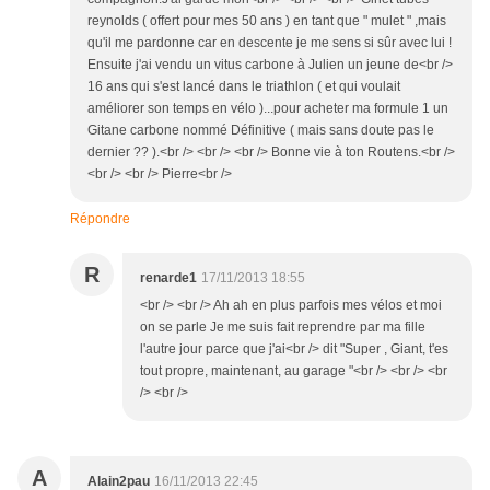
reynolds ( offert pour mes 50 ans ) en tant que " mulet " ,mais
qu'il me pardonne car en descente je me sens si sûr avec lui !
Ensuite j'ai vendu un vitus carbone à Julien un jeune de<br />
16 ans qui s'est lancé dans le triathlon ( et qui voulait
améliorer son temps en vélo )...pour acheter ma formule 1 un
Gitane carbone nommé Définitive ( mais sans doute pas le
dernier ?? ).<br /> <br /> <br /> Bonne vie à ton Routens.<br />
<br /> <br /> Pierre<br />
Répondre
R
renarde1
17/11/2013 18:55
<br /> <br /> Ah ah en plus parfois mes vélos et moi
on se parle Je me suis fait reprendre par ma fille
l'autre jour parce que j'ai<br /> dit "Super , Giant, t'es
tout propre, maintenant, au garage "<br /> <br /> <br
/> <br />
A
Alain2pau
16/11/2013 22:45