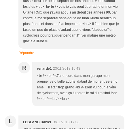
aussi ! c'est dur de se séparer de nos anciens vélos surtout
les plus vieux, tu<br /> vois je vais peut être racheter mon viel
Gitane RMO que j'avais acquis au début des années 90, par
contre je me séparerai sans doute de mon Kuota beaucoup
plus récent et dans un état impecable.<br /> Il faut bien que je
fasse un peu de place d'autant que je viens "d'adopter" un
cyclocross pour pratiquer pendant l'hiver malgré une météo
glaciale !!!<br />
Répondre
R
renarde1
23/11/2013 15:43
<br /> <br /> J'ai encore dans mon garage mon
premier vélo taille adulte, datant de monentrée en 6
eme ... il était trop grand <br /> Bien vu pour le vélo
de cyclocross, avec ça tu seras le roi du mistral !<br
/> <br /> <br /> <br />
L
LEBLANC Daniel
18/11/2013 17:08