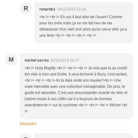
R
renarde1
16/11/2013 22:18
<br /> <br /> Eh oui il faut aller de l'avant ! Comme
pour les ordis mais ça ne me fait rien de me
débarasser d'un vieil ordi alors qu'un vieux vélo ça a
une âme <br /> <br /> <br /> <br />
M
michel serres
16/11/2013 20:17
<br /> Hola Brigitte.<br /> <br /> <br /> Je vois que tu as confié
ton vélo à mon ami Emile. Il sera bichoné à Buzy, c'est certain.
<br /> <br /> <br /> As tu déjà visité son musée?<br /> Une
vraie merveille avec une collection inimaginable. De plus, le
guide est adorable. C'est une encyclopédie vivante du vélo et
j'adore rouler à ses côtés car il a toujours de bonnes
anecdotes<br /> sur le cyclisme.<br /> <br /> <br /> Michel <br
/>
Répondre