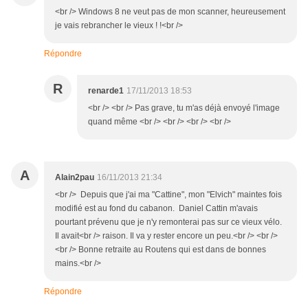
<br /> Windows 8 ne veut pas de mon scanner, heureusement
je vais rebrancher le vieux ! !<br />
Répondre
R
renarde1
17/11/2013 18:53
<br /> <br /> Pas grave, tu m'as déjà envoyé l'image
quand même <br /> <br /> <br /> <br />
A
Alain2pau
16/11/2013 21:34
<br /> Depuis que j'ai ma "Cattine", mon "Elvich" maintes fois
modifié est au fond du cabanon. Daniel Cattin m'avais
pourtant prévenu que je n'y remonterai pas sur ce vieux vélo.
Il avait<br /> raison. Il va y rester encore un peu.<br /> <br />
<br /> Bonne retraite au Routens qui est dans de bonnes
mains.<br />
Répondre