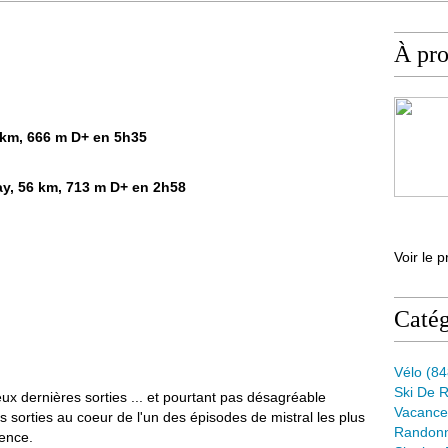
À pr
11 km, 666 m D+ en 5h35
nay, 56 km, 713 m D+ en 2h58
Voir le p
Catég
Vélo
(84
Ski De 
ux dernières sorties ... et pourtant pas désagréable
Vacance
 sorties au coeur de l'un des épisodes de mistral les plus
Randon
lence.