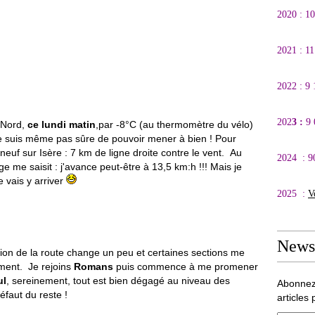
2020 : 1
2021 : 1
2022 : 9
202
3 :
9
u Nord,
ce lundi matin
,par -8°C (au thermomètre du vélo)
ne suis même pas sûre de pouvoir mener à bien ! Pour
uneuf sur Isère : 7 km de ligne droite contre le vent. Au
2024 : 9
 me saisit : j'avance peut-être à 13,5 km:h !!! Mais je
je vais y arriver
2025 :
V
Newsl
ation de la route change un peu et certaines sections me
ent. Je rejoins
Romans
puis commence à me promener
ul
, sereinement, tout est bien dégagé au niveau des
Abonnez
éfaut du reste !
articles 