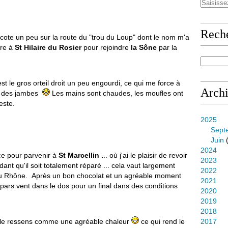
Rech
nicote un peu sur la route du "trou du Loup" dont le nom m'a
ère à
St Hilaire du Rosier
pour rejoindre
la Sône
par la
est le gros orteil droit un peu engourdi, ce qui me force à
Arch
ue des jambes
Les mains sont chaudes, les moufles ont
este.
2025
Sept
Juin
(
2024
ce pour parvenir à
St Marcellin .
.. où j'ai le plaisir de revoir
2023
dant qu'il soit totalement réparé ... cela vaut largement
2022
ée du Rhône. Après un bon chocolat et un agréable moment
2021
epars vent dans le dos pour un final dans des conditions
2020
2019
2018
 je le ressens comme une agréable chaleur
ce qui rend le
2017