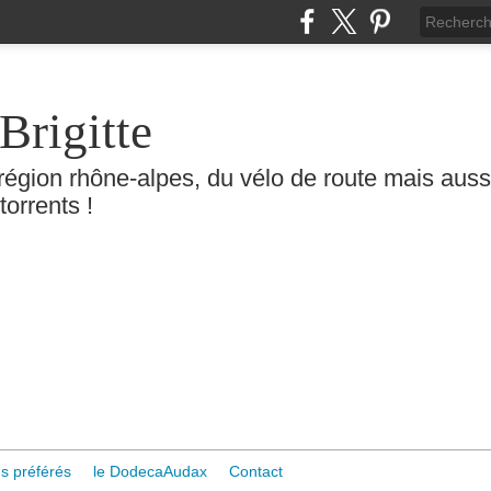
Brigitte
région rhône-alpes, du vélo de route mais aussi 
torrents !
s préférés
le DodecaAudax
Contact