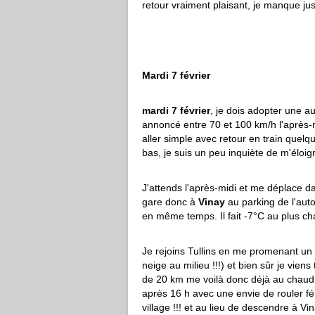
retour vraiment plaisant, je manque jus
Mardi 7 février
mardi 7 février
, je dois adopter une au
annoncé entre 70 et 100 km/h l'après-
aller simple avec retour en train quelq
bas, je suis un peu inquiète de m'éloign
J'attends l'après-midi et me déplace d
gare donc à
Vinay
au parking de l'auto
en même temps. Il fait -7°C au plus c
Je rejoins Tullins en me promenant un p
neige au milieu !!!) et bien sûr je viens
de 20 km me voilà donc déjà au chaud
après 16 h avec une envie de rouler f
village !!! et au lieu de descendre à V