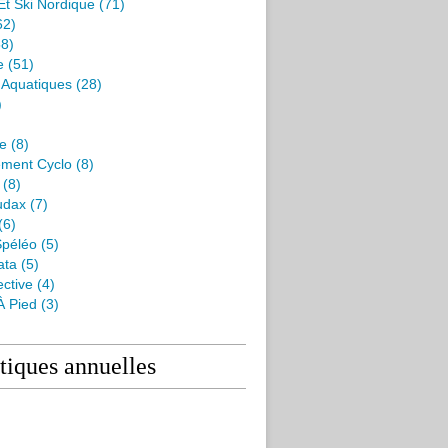
Et Ski Nordique
(71)
62)
8)
e
(51)
s Aquatiques
(28)
)
me
(8)
ment Cyclo
(8)
(8)
udax
(7)
(6)
péléo
(5)
ata
(5)
ctive
(4)
À Pied
(3)
stiques annuelles