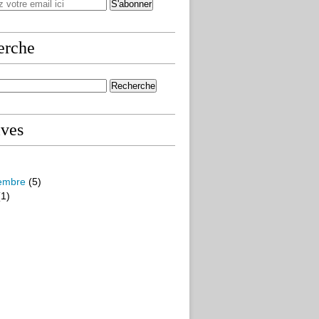
erche
ives
embre
(5)
1)