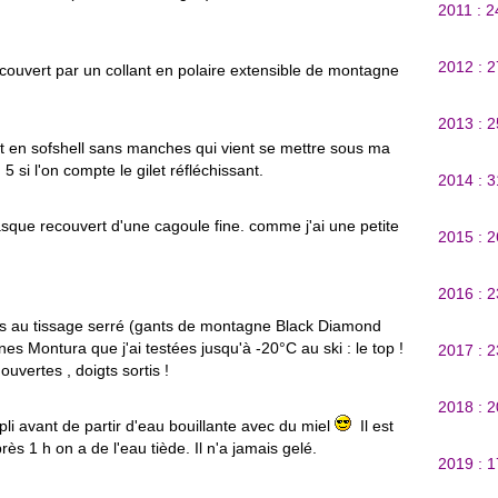
2011 : 
2012 : 
ecouvert par un collant en polaire extensible de montagne
2013 : 
let en sofshell sans manches qui vient se mettre sous ma
 5 si l'on compte le gilet réfléchissant.
2014 : 
casque recouvert d'une cagoule fine. comme j'ai une petite
2015 : 
2016 : 
res au tissage serré (gants de montagne Black Diamond
s Montura que j'ai testées jusqu'à -20°C au ski : le top !
2017 : 
uvertes , doigts sortis !
2018 : 
pli avant de partir d'eau bouillante avec du miel
Il est
ès 1 h on a de l'eau tiède. Il n'a jamais gelé.
2019 : 