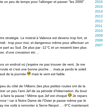
te un peu de temps pour l'allonger et passer "les 2000" .
2016
2015
2014
2013
2012
2011
2010
2009
tre stratégie. Le mistral à Valence est devenu trop fort, et
2008
midi : trop pour moi, et dangereux même pour affectuer un
2007
ue part au Sud. De plus par -11°C et un ressenti bien plus
er, d'une crevaison etc ...
ans un endroit où j'espère ne pas trouver de vent. Je me
route et c'est une bonne pioche ... mais je perds le soleil
haud de la journée
mais le vent est faible.
eu du côté de l'Albenc (les plus petites routes ont de la
 tirer un peu l'ami Jef de sa période d'hibernation. Au bout
 à faire la pause ! Même que Jef est choqué
Je repars
éroce ! car à Notre Dame de l'Osier je passe même par le
inay me voilà à remonter à Serre-Nerpol ... -9°C maintenant