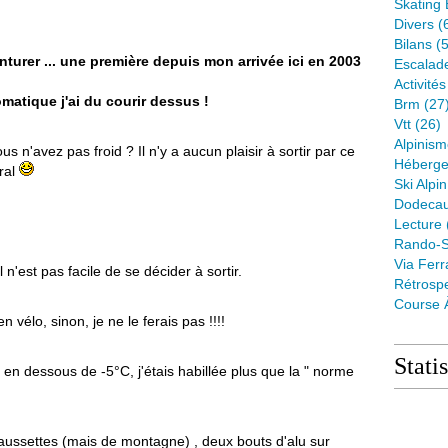
Skating 
Divers
(
Bilans
(5
turer ... une première depuis mon arrivée ici en 2003
Escalad
Activité
matique j'ai du courir dessus !
Brm
(27
Vtt
(26)
Alpinis
s n'avez pas froid ? Il n'y a aucun plaisir à sortir par ce
Héberge
ral
Ski Alpin
Dodeca
Lecture
Rando-S
Via Ferr
l n'est pas facile de se décider à sortir.
Rétrospe
Course 
n vélo, sinon, je ne le ferais pas !!!!
Stati
en dessous de -5°C, j'étais habillée plus que la " norme
aussettes (mais de montagne) , deux bouts d'alu sur