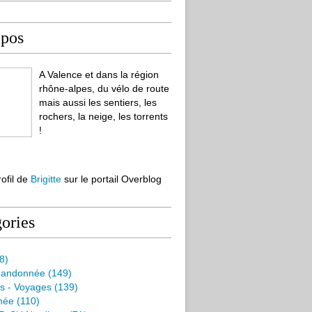
opos
A Valence et dans la région
rhône-alpes, du vélo de route
mais aussi les sentiers, les
rochers, la neige, les torrents
!
rofil de
Brigitte
sur le portail Overblog
ories
8)
Randonnée
(149)
s - Voyages
(139)
née
(110)