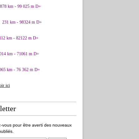
0878 km - 99 025 m D+
1 231 km - 98324 m D+
 112 km - 82122 m D+
 014 km - 71061 m D+
065 km - 76 362 m D+
oir ici
etter
-vous pour être averti des nouveaux
publiés.