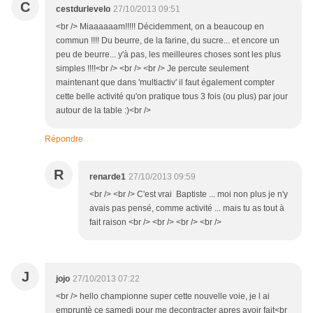
C
cestdurlevelo
27/10/2013 09:51
<br /> Miaaaaaam!!!!! Décidemment, on a beaucoup en
commun !!!! Du beurre, de la farine, du sucre... et encore un
peu de beurre... y'à pas, les meilleures choses sont les plus
simples !!!!<br /> <br /> <br /> Je percute seulement
maintenant que dans 'multiactiv' il faut également compter
cette belle activité qu'on pratique tous 3 fois (ou plus) par jour
autour de la table :)<br />
Répondre
R
renarde1
27/10/2013 09:59
<br /> <br /> C'est vrai Baptiste ... moi non plus je n'y
avais pas pensé, comme activité ... mais tu as tout à
fait raison <br /> <br /> <br /> <br />
J
jojo
27/10/2013 07:22
<br /> hello championne super cette nouvelle voie, je l ai
empruntè ce samedi pour me decontracter apres avoir fait<br