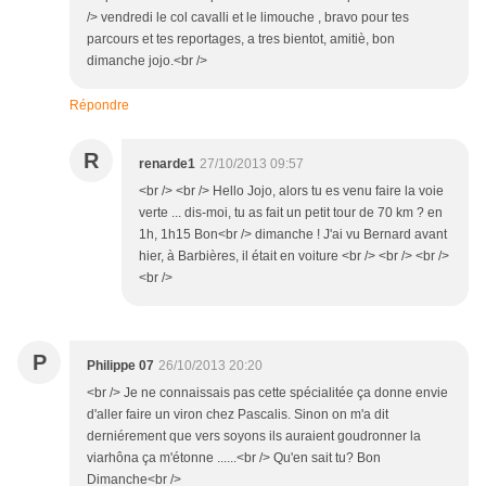
/> vendredi le col cavalli et le limouche , bravo pour tes
parcours et tes reportages, a tres bientot, amitiè, bon
dimanche jojo.<br />
Répondre
R
renarde1
27/10/2013 09:57
<br /> <br /> Hello Jojo, alors tu es venu faire la voie
verte ... dis-moi, tu as fait un petit tour de 70 km ? en
1h, 1h15 Bon<br /> dimanche ! J'ai vu Bernard avant
hier, à Barbières, il était en voiture <br /> <br /> <br />
<br />
P
Philippe 07
26/10/2013 20:20
<br /> Je ne connaissais pas cette spécialitée ça donne envie
d'aller faire un viron chez Pascalis. Sinon on m'a dit
derniérement que vers soyons ils auraient goudronner la
viarhôna ça m'étonne ......<br /> Qu'en sait tu? Bon
Dimanche<br />