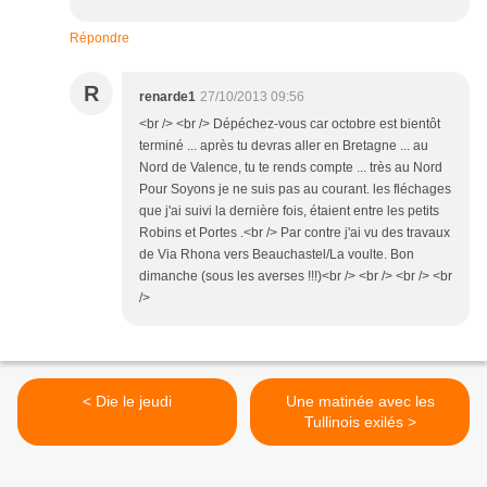
Répondre
R
renarde1
27/10/2013 09:56
<br /> <br /> Dépéchez-vous car octobre est bientôt
terminé ... après tu devras aller en Bretagne ... au
Nord de Valence, tu te rends compte ... très au Nord
Pour Soyons je ne suis pas au courant. les fléchages
que j'ai suivi la dernière fois, étaient entre les petits
Robins et Portes .<br /> Par contre j'ai vu des travaux
de Via Rhona vers Beauchastel/La voulte. Bon
dimanche (sous les averses !!!)<br /> <br /> <br /> <br
/>
< Die le jeudi
Une matinée avec les
Tullinois exilés >