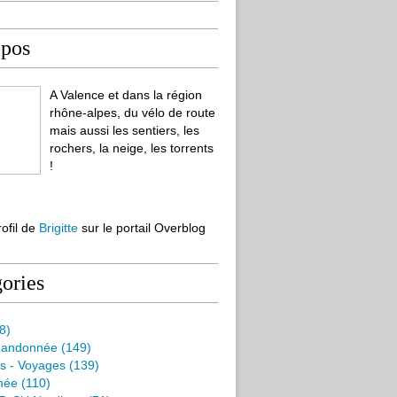
opos
A Valence et dans la région
rhône-alpes, du vélo de route
mais aussi les sentiers, les
rochers, la neige, les torrents
!
rofil de
Brigitte
sur le portail Overblog
ories
8)
Randonnée
(149)
s - Voyages
(139)
née
(110)