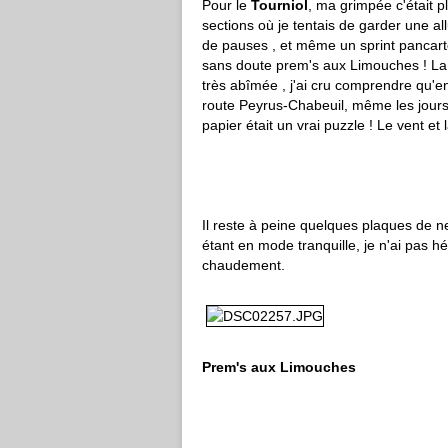
Pour le
Tourniol
, ma grimpée c'était p
sections où je tentais de garder une al
de pauses , et même un sprint pancar
sans doute prem's aux Limouches ! La ch
très abîmée , j'ai cru comprendre qu'en
route Peyrus-Chabeuil, même les jours f
papier était un vrai puzzle ! Le vent et 
Il reste à peine quelques plaques de 
étant en mode tranquille, je n'ai pas h
chaudement.
Prem's aux Limouches