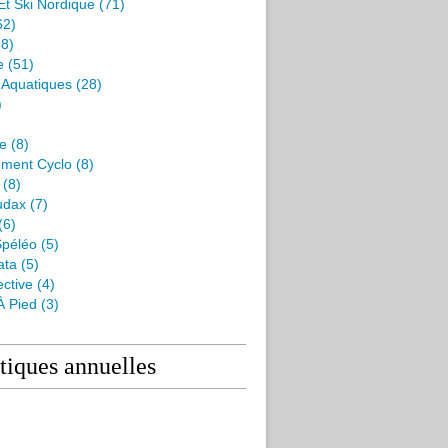
Et Ski Nordique
(71)
62)
8)
e
(51)
s Aquatiques
(28)
)
me
(8)
ment Cyclo
(8)
(8)
udax
(7)
(6)
péléo
(5)
ata
(5)
ctive
(4)
À Pied
(3)
stiques annuelles