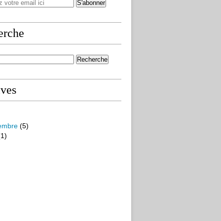
erche
ives
embre
(5)
1)