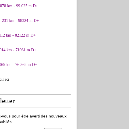
0878 km - 99 025 m D+
1 231 km - 98324 m D+
 112 km - 82122 m D+
 014 km - 71061 m D+
065 km - 76 362 m D+
oir ici
etter
-vous pour être averti des nouveaux
publiés.