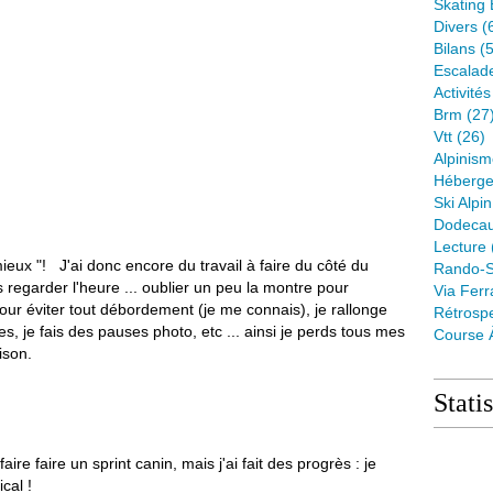
Skating 
Divers
(
Bilans
(5
Escalad
Activité
Brm
(27
Vtt
(26)
Alpinis
Héberge
Ski Alpin
Dodeca
Lecture
mieux "! J'ai donc encore du travail à faire du côté du
Rando-S
s regarder l'heure ... oublier un peu la montre pour
Via Ferr
 Pour éviter tout débordement (je me connais), je rallonge
Rétrospe
, je fais des pauses photo, etc ... ainsi je perds tous mes
Course 
ison.
Stati
aire faire un sprint canin, mais j'ai fait des progrès : je
cal !