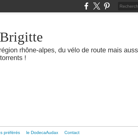
Brigitte
région rhône-alpes, du vélo de route mais aussi 
torrents !
s préférés
le DodecaAudax
Contact