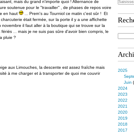
laisant, mais du grand n'importe quoi ! Alternance de
lure soutenue pour le "travailler" , de phases de repos voire
te en haut
... Prem's au Tourniol ce matin c'est sûr ! Et
Rech
arcuterie était fermée, sur la porte il y a une affichette
 novembre il faut aller à la boutique qui se trouve sur la
ériés ... mais je ne suis pas sûre d'avoir bien compris, le
la pluie ?
Arch
neige aux Limouches, la descente est assez fraîche mais
2025
ésité à me charger et à transporter de quoi me couvrir
Sept
Juin
(
2024
2023
2022
2021
2020
2019
2018
2017