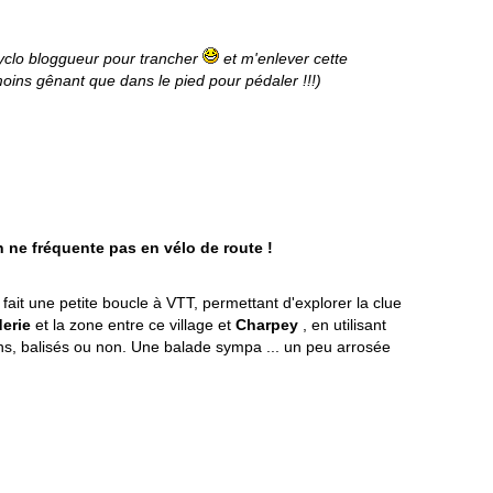
cyclo bloggueur pour trancher
et m'enlever cette
oins gênant que dans le pied pour pédaler !!!)
n ne fréquente pas en vélo de route !
it une petite boucle à VTT, permettant d'explorer la clue
erie
et la zone entre ce village et
Charpey
, en utilisant
ns, balisés ou non. Une balade sympa ... un peu arrosée