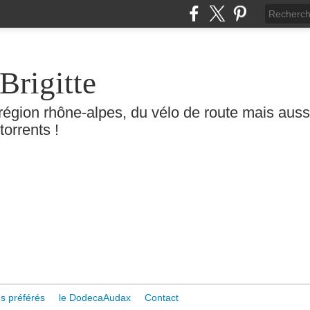
Brigitte
région rhône-alpes, du vélo de route mais aussi 
torrents !
s préférés
le DodecaAudax
Contact