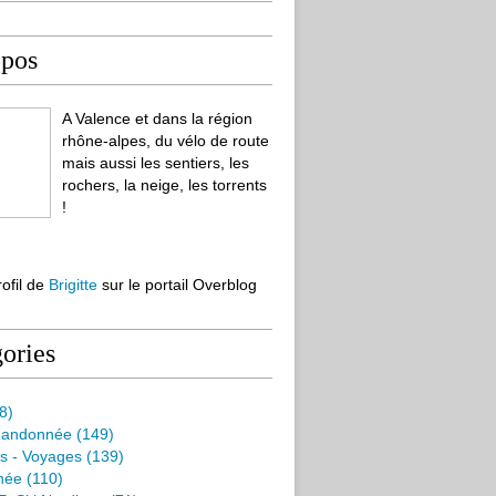
opos
A Valence et dans la région
rhône-alpes, du vélo de route
mais aussi les sentiers, les
rochers, la neige, les torrents
!
rofil de
Brigitte
sur le portail Overblog
ories
8)
Randonnée
(149)
s - Voyages
(139)
née
(110)