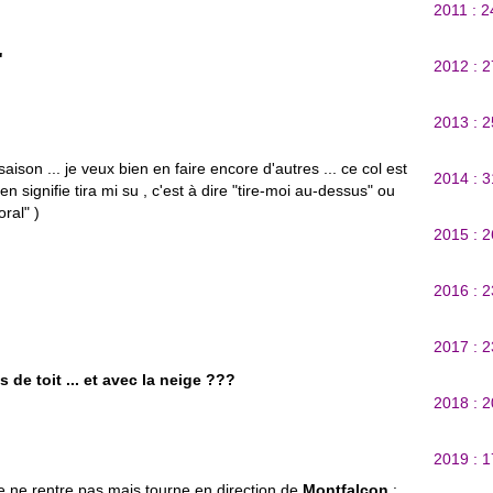
2011 : 
"
2012 : 
2013 : 
ison ... je veux bien en faire encore d'autres ... ce col est
2014 : 
n signifie tira mi su , c'est à dire "tire-moi au-dessus" ou
ral" )
2015 : 
2016 : 
2017 : 
de toit ... et avec la neige ???
2018 : 
2019 : 
je ne rentre pas mais tourne en direction de
Montfalcon
: