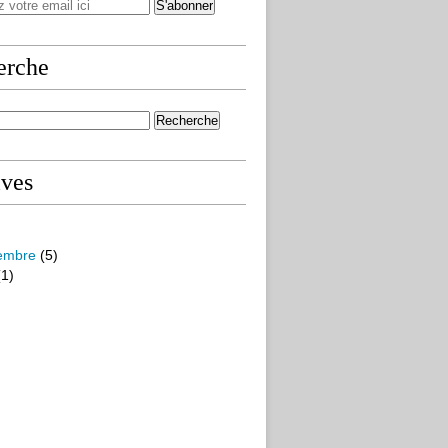
erche
ives
embre
(5)
1)