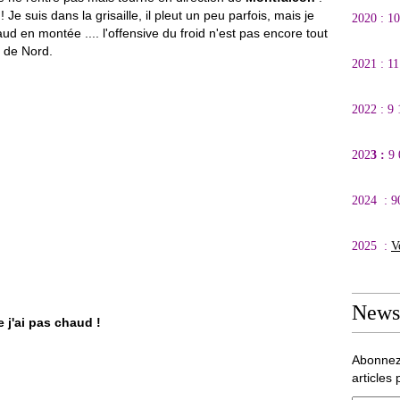
 Je suis dans la grisaille, il pleut un peu parfois, mais je
2020 : 1
ud en montée .... l'offensive du froid n'est pas encore tout
t de Nord.
2021 : 1
2022 : 9
202
3 :
9
2024 : 9
2025 :
V
Newsl
 j'ai pas chaud !
Abonnez
articles 