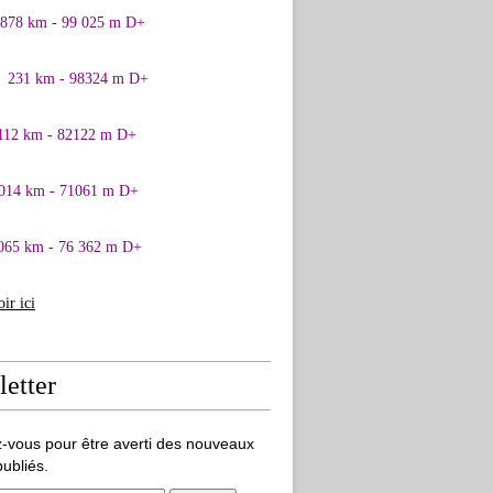
0878 km - 99 025 m D+
1 231 km - 98324 m D+
 112 km - 82122 m D+
 014 km - 71061 m D+
065 km - 76 362 m D+
oir ici
etter
-vous pour être averti des nouveaux
publiés.