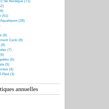
Et Ski Nordique
(71)
62)
8)
e
(51)
s Aquatiques
(28)
)
me
(8)
ment Cyclo
(8)
(8)
udax
(7)
(6)
péléo
(5)
ata
(5)
ctive
(4)
À Pied
(3)
stiques annuelles