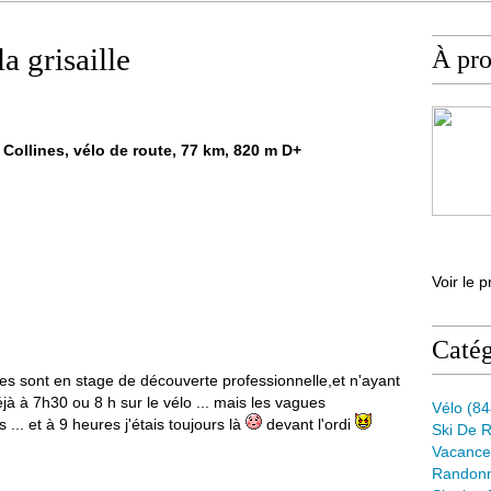
la grisaille
À pr
ollines, vélo de route, 77 km, 820 m D+
Voir le p
Catég
es sont en stage de découverte professionnelle,et n'ayant
jà à 7h30 ou 8 h sur le vélo ... mais les vagues
Vélo
(84
... et à 9 heures j'étais toujours là
devant l'ordi
Ski De 
Vacance
Randon