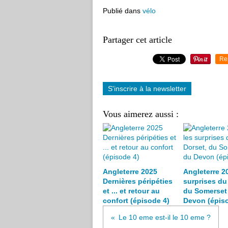
Publié dans
vélo
Partager cet article
Re
S'inscrire à la newsletter
Vous aimerez aussi :
Angleterre 2025
Angleterre 20
Dernières péripéties
surprises du
et ... et retour au
du Somerset 
confort (épisode 4)
Devon (épiso
Le 10 eme est-il le 10 eme ?