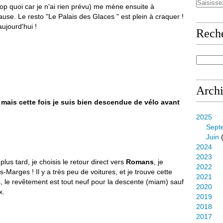
rop quoi car je n'ai rien prévu) me mène ensuite à
ause. Le resto "Le Palais des Glaces " est plein à craquer !
aujourd'hui !
Rech
Arch
, mais cette fois je suis bien descendue de vélo avant
2025
Sept
Juin
(
2024
2023
lus tard, je choisis le retour direct vers
Romans
, je
2022
s-Marges ! Il y a très peu de voitures, et je trouve cette
2021
, le revêtement est tout neuf pour la descente (miam) sauf
2020
x.
2019
2018
2017