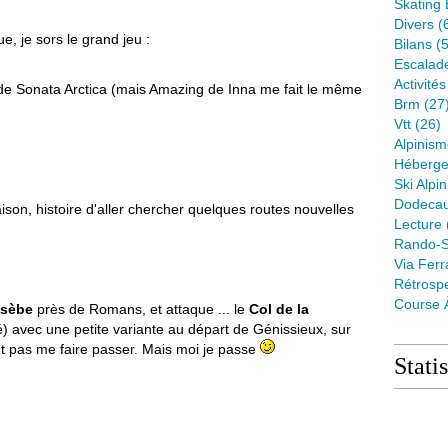
Skating 
Divers
(
, je sors le grand jeu :
Bilans
(5
Escalad
Activité
de Sonata Arctica (mais Amazing de Inna me fait le même
Brm
(27
Vtt
(26)
Alpinis
Héberge
Ski Alpin
Dodeca
ison, histoire d'aller chercher quelques routes nouvelles
Lecture
Rando-S
Via Ferr
Rétrospe
Course 
usèbe
près de Romans, et attaque ... le
Col de la
 avec une petite variante au départ de Génissieux, sur
t pas me faire passer. Mais moi je passe
Stati