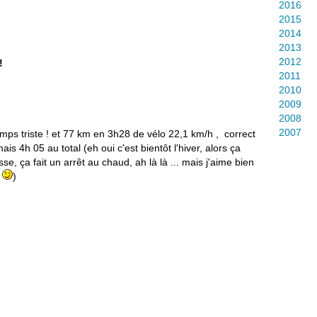
2016
2015
2014
2013
2012
!
2011
2010
2009
2008
2007
emps triste ! et 77 km en 3h28 de vélo 22,1 km/h , correct
is 4h 05 au total (eh oui c'est bientôt l'hiver, alors ça
se, ça fait un arrêt au chaud, ah là là ... mais j'aime bien
t
)