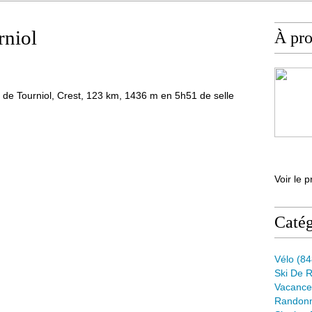
rniol
À pr
 de Tourniol, Crest, 123 km, 1436 m en 5h51 de selle
Voir le p
Catég
Vélo
(84
Ski De 
Vacance
Randon