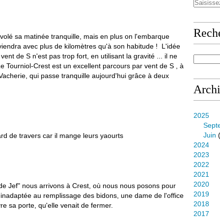
Rech
volé sa matinée tranquille, mais en plus on l'embarque
viendra avec plus de kilomètres qu'à son habitude ! L'idée
ent de S n'est pas trop fort, en utilisant la gravité ... il ne
Le Tourniol-Crest est un excellent parcours par vent de S , à
 Vacherie, qui passe tranquille aujourd'hui grâce à deux
Arch
2025
Sept
Juin
(
d de travers car il mange leurs yaourts
2024
2023
2022
2021
2020
 de Jef" nous arrivons à Crest, où nous nous posons pour
2019
nt inadaptée au remplissage des bidons, une dame de l'office
2018
e sa porte, qu'elle venait de fermer.
2017