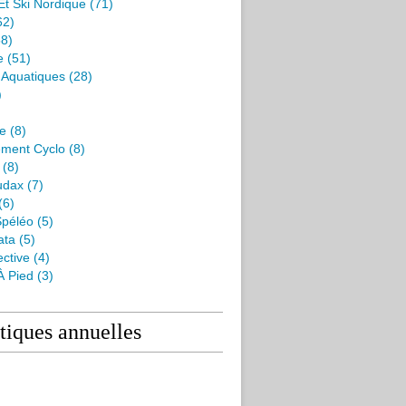
Et Ski Nordique
(71)
62)
8)
e
(51)
s Aquatiques
(28)
)
me
(8)
ment Cyclo
(8)
(8)
udax
(7)
(6)
péléo
(5)
ata
(5)
ctive
(4)
À Pied
(3)
stiques annuelles