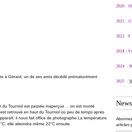
2020 : 1
2021 : 1
2022 : 9
202
3 :
9
2024 : 9
diée à Gérard, un de ses amis décédé prématurément
2025 :
V
Newsl
e du Tourniol est passée inaperçue ... on est monté
 s'est retrouvé en haut du Tourniol où peu de temps après
apparaît, il nous fait office de photographe.La température
Abonnez
5°C, elle atteindra même 22°C ensuite.
articles 