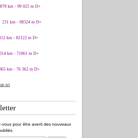
0878 km - 99 025 m D+
1 231 km - 98324 m D+
 112 km - 82122 m D+
 014 km - 71061 m D+
065 km - 76 362 m D+
oir ici
etter
-vous pour être averti des nouveaux
publiés.