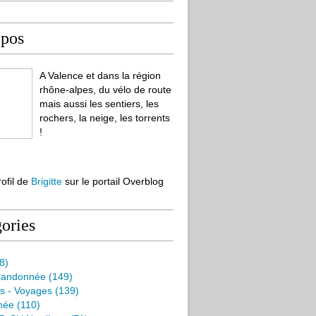
opos
A Valence et dans la région
rhône-alpes, du vélo de route
mais aussi les sentiers, les
rochers, la neige, les torrents
!
rofil de
Brigitte
sur le portail Overblog
ories
8)
Randonnée
(149)
s - Voyages
(139)
née
(110)