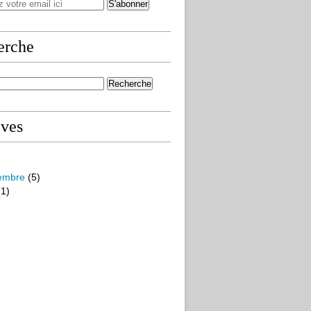
erche
ives
embre
(5)
1)