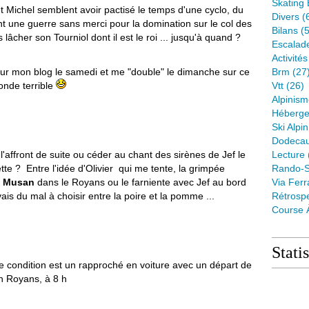
Skating 
et Michel semblent avoir pactisé le temps d'une cyclo, du
Divers
(
vrent une guerre sans merci pour la domination sur le col des
Bilans
(5
 lâcher son Tourniol dont il est le roi ... jusqu'à quand ?
Escalad
Activité
 sur mon blog le samedi et me "double" le dimanche sur ce
Brm
(27
nde terrible
Vtt
(26)
Alpinis
Héberge
Ski Alpin
Dodeca
 l'affront de suite ou céder au chant des sirènes de Jef le
Lecture
tte ? Entre l'idée d'Olivier qui me tente, la grimpée
Rando-S
e Musan
dans le Royans ou le farniente avec Jef au bord
Via Ferr
ais du mal à choisir entre la poire et la pomme ...
Rétrospe
Course 
Stati
e condition est un rapproché en voiture avec un départ de
n Royans, à 8 h