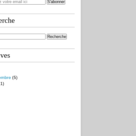
erche
ives
embre
(5)
1)