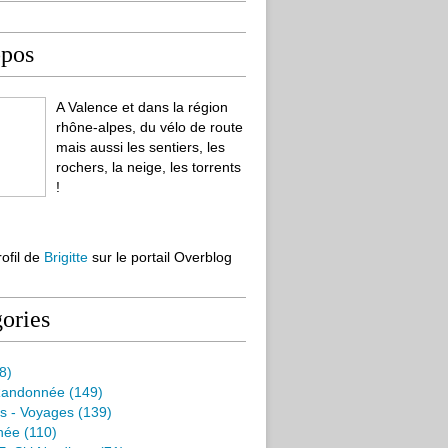
opos
A Valence et dans la région
rhône-alpes, du vélo de route
mais aussi les sentiers, les
rochers, la neige, les torrents
!
rofil de
Brigitte
sur le portail Overblog
ories
8)
Randonnée
(149)
s - Voyages
(139)
née
(110)