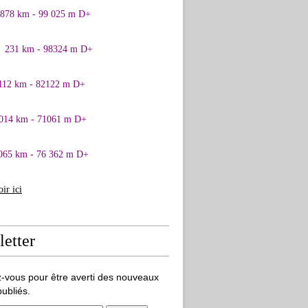
0878 km - 99 025 m D+
1 231 km - 98324 m D+
 112 km - 82122 m D+
 014 km - 71061 m D+
065 km - 76 362 m D+
oir ici
etter
-vous pour être averti des nouveaux
publiés.