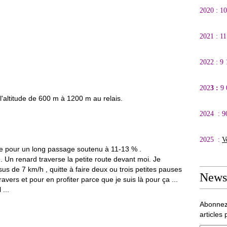
2020 : 1
2021 : 1
2022 : 9
202
3 :
9
'altitude de 600 m à 1200 m au relais.
2024 : 9
2025 :
V
e pour un long passage soutenu à 11-13 % .
Un renard traverse la petite route devant moi. Je
s de 7 km/h , quitte à faire deux ou trois petites pauses
Newsl
vers et pour en profiter parce que je suis là pour ça ...
 ...
Abonnez
articles 