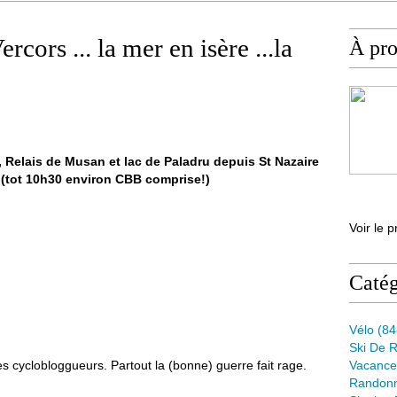
cors ... la mer en isère ...la
À pr
, Relais de Musan et lac de Paladru depuis St Nazaire
 (tot 10h30 environ CBB comprise!)
Voir le p
Catég
Vélo
(84
Ski De 
 cyclobloggueurs. Partout la (bonne) guerre fait rage.
Vacance
Randon