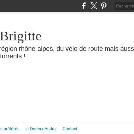
Brigitte
région rhône-alpes, du vélo de route mais aussi 
torrents !
s préférés
le DodecaAudax
Contact