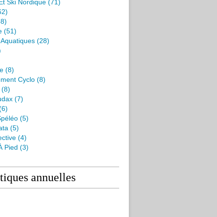
Et Ski Nordique
(71)
62)
8)
e
(51)
s Aquatiques
(28)
)
me
(8)
ment Cyclo
(8)
(8)
udax
(7)
(6)
péléo
(5)
ata
(5)
ctive
(4)
À Pied
(3)
stiques annuelles