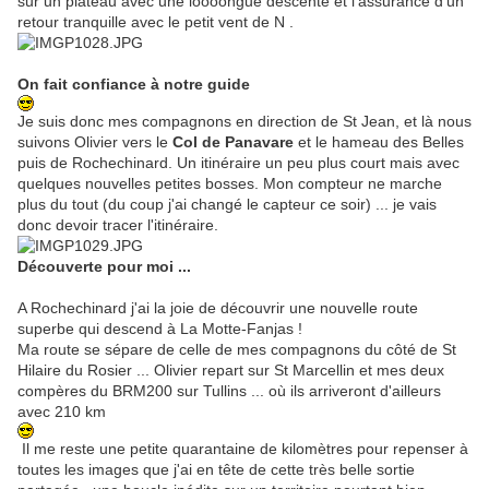
sur un plateau avec une loooongue descente et l'assurance d'un
retour tranquille avec le petit vent de N .
On fait confiance à notre guide
Je suis donc mes compagnons en direction de St Jean, et là nous
suivons Olivier vers le
Col de Panavare
et le hameau des Belles
puis de Rochechinard. Un itinéraire un peu plus court mais avec
quelques nouvelles petites bosses. Mon compteur ne marche
plus du tout (du coup j'ai changé le capteur ce soir) ... je vais
donc devoir tracer l'itinéraire.
Découverte pour moi ...
A Rochechinard j'ai la joie de découvrir une nouvelle route
superbe qui descend à La Motte-Fanjas !
Ma route se sépare de celle de mes compagnons du côté de St
Hilaire du Rosier ... Olivier repart sur St Marcellin et mes deux
compères du BRM200 sur Tullins ... où ils arriveront d'ailleurs
avec 210 km
Il me reste une petite quarantaine de kilomètres pour repenser à
toutes les images que j'ai en tête de cette très belle sortie