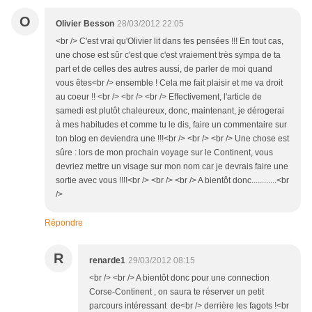
O
Olivier Besson
28/03/2012 22:05
<br /> C'est vrai qu'Olivier lit dans tes pensées !!! En tout cas,
une chose est sûr c'est que c'est vraiement très sympa de ta
part et de celles des autres aussi, de parler de moi quand
vous êtes<br /> ensemble ! Cela me fait plaisir et me va droit
au coeur !! <br /> <br /> <br /> Effectivement, l'article de
samedi est plutôt chaleureux, donc, maintenant, je dérogerai
à mes habitudes et comme tu le dis, faire un commentaire sur
ton blog en deviendra une !!!<br /> <br /> <br /> Une chose est
sûre : lors de mon prochain voyage sur le Continent, vous
devriez mettre un visage sur mon nom car je devrais faire une
sortie avec vous !!!!<br /> <br /> <br /> A bientôt donc............<br
/>
Répondre
R
renarde1
29/03/2012 08:15
<br /> <br /> A bientôt donc pour une connection
Corse-Continent , on saura te réserver un petit
parcours intéressant de<br /> derrière les fagots !<br