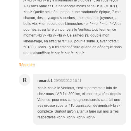
/> <br /> <br /> il y a maintenant le club des 7, on vous reçoit
7/7 (sans Anne St Clair et encore moins sans DSK (MDR) ).
<br /> Quelle belle équipe pour une randonnée épique, 7 cols
chacun, des paysages superbes, une ambiance joyeuse, la
belle vie, + ton record des Limouches.<br /> <br /> <br /> Vous
pourriez aussi faire un tour vers le Ventoux tout fleuri en ce
moment.<br /> <br /> <br /> Ce samedi j'ai doublé mon
kilométrage, en effet j'ai fait 130 pour la sortie 3, avant c'était
50+80 ) . Mais il y a tellement à faire quand on débarque dans
une maison!!!<br /> <br /> <br /> <br />
Répondre
R
renarde1
29/03/2012 16:11
<br /> <br /> le Ventoux, c'est superbe mais loin de
chez nous, l'AR fait 300 km, et encore ça c'est depuis
Valence, pour mes compagnons isérois cela fait une
très grosse sotie, à 7 l'organisation deviendrait<br />
complexe Surtout qu'on a tant à faire sur nos terres
respectives <br /> <br /> <br /> <br />