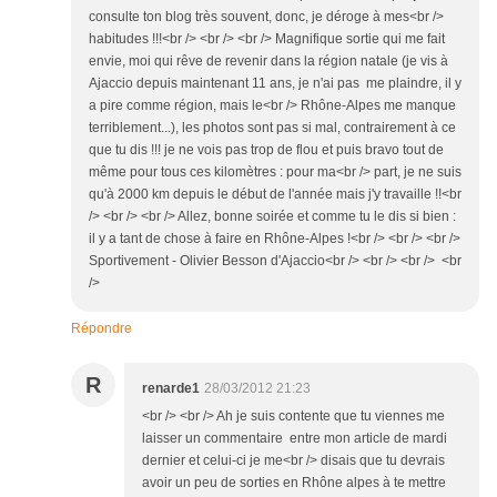
consulte ton blog très souvent, donc, je déroge à mes<br />
habitudes !!!<br /> <br /> <br /> Magnifique sortie qui me fait
envie, moi qui rêve de revenir dans la région natale (je vis à
Ajaccio depuis maintenant 11 ans, je n'ai pas me plaindre, il y
a pire comme région, mais le<br /> Rhône-Alpes me manque
terriblement...), les photos sont pas si mal, contrairement à ce
que tu dis !!! je ne vois pas trop de flou et puis bravo tout de
même pour tous ces kilomètres : pour ma<br /> part, je ne suis
qu'à 2000 km depuis le début de l'année mais j'y travaille !!<br
/> <br /> <br /> Allez, bonne soirée et comme tu le dis si bien :
il y a tant de chose à faire en Rhône-Alpes !<br /> <br /> <br />
Sportivement - Olivier Besson d'Ajaccio<br /> <br /> <br /> <br
/>
Répondre
R
renarde1
28/03/2012 21:23
<br /> <br /> Ah je suis contente que tu viennes me
laisser un commentaire entre mon article de mardi
dernier et celui-ci je me<br /> disais que tu devrais
avoir un peu de sorties en Rhône alpes à te mettre