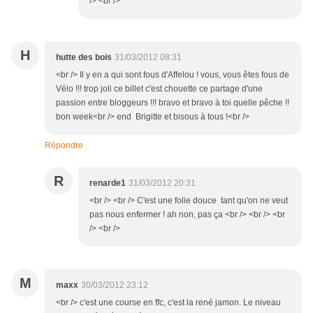
/> <br />
H
hutte des bois
31/03/2012 08:31
<br /> Il y en a qui sont fous d'Affelou ! vous, vous êtes fous de
Vélo !!! trop joli ce billet c'est chouette ce partage d'une
passion entre bloggeurs !!! bravo et bravo à toi quelle pêche !!
bon week<br /> end Brigitte et bisous à tous !<br />
Répondre
R
renarde1
31/03/2012 20:31
<br /> <br /> C'est une folie douce tant qu'on ne veut
pas nous enfermer ! ah non, pas ça <br /> <br /> <br
/> <br />
M
maxx
30/03/2012 23:12
<br /> c'est une course en ffc, c'est la rené jamon. Le niveau