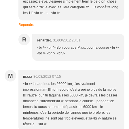
est assez élevé. J'espère simplement tenir le peloton, chose
qui sera difficile avec les 1ere catégorie ffc... ils vont être long
les 111<br /> km...<br />
Répondre
R
renarde1
31/03/2012 20:31
<br /> <br /> Bon courage Maxx pour la course <br />
<br /> <br /> <br />
M
maxx
30/03/2012 07:15
<br /> tu taquines les 26000 km, c'est vraiment
impressionnant !!!mon record, c'est à peine plus de la moitié
!!!! l'autre jour, tu taquinais les 5000 km, je devrais les passer
dimanche, surement<br /> pendant la course... pendant ce
temps, tu auras surement dépassé les 6000 km... le
printemps, c'est la période de l'année que je préfère, les
températures ne sont pas trop élevées, et la<br /> nature se
réveille... <br />