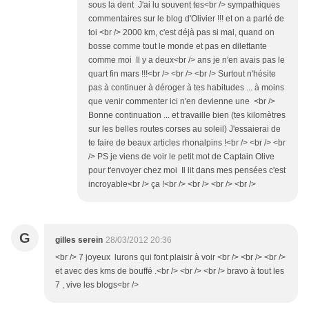
sous la dent J'ai lu souvent tes<br /> sympathiques
commentaires sur le blog d'Olivier !!! et on a parlé de
toi <br /> 2000 km, c'est déjà pas si mal, quand on
bosse comme tout le monde et pas en dilettante
comme moi Il y a deux<br /> ans je n'en avais pas le
quart fin mars !!!<br /> <br /> <br /> Surtout n'hésite
pas à continuer à déroger à tes habitudes ... à moins
que venir commenter ici n'en devienne une <br />
Bonne continuation ... et travaille bien (tes kilomètres
sur les belles routes corses au soleil) J'essaierai de
te faire de beaux articles rhonalpins !<br /> <br /> <br
/> PS je viens de voir le petit mot de Captain Olive
pour t'envoyer chez moi Il lit dans mes pensées c'est
incroyable<br /> ça !<br /> <br /> <br /> <br />
G
gilles serein
28/03/2012 20:36
<br /> 7 joyeux lurons qui font plaisir à voir <br /> <br /> <br />
et avec des kms de bouffé .<br /> <br /> <br /> bravo à tout les
7 , vive les blogs<br />