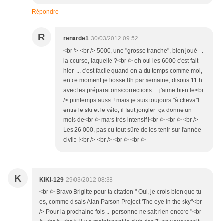
Répondre
R
renarde1
30/03/2012 09:52
<br /> <br /> 5000, une "grosse tranche", bien joué .
la course, laquelle ?<br /> eh oui les 6000 c'est fait
hier ... c'est facile quand on a du temps comme moi,
en ce moment je bosse 8h par semaine, disons 11 h
avec les préparations/corrections ... j'aime bien le<br
/> printemps aussi ! mais je suis toujours "à cheva"l
entre le ski et le vélo, il faut jongler ça donne un
mois de<br /> mars très intensif !<br /> <br /> <br />
Les 26 000, pas du tout sûre de les tenir sur l'année
civile !<br /> <br /> <br /> <br />
K
KIKI-129
29/03/2012 08:38
<br /> Bravo Brigitte pour ta citation " Oui, je crois bien que tu
es, comme disais Alan Parson Project 'The eye in the sky"<br
/> Pour la prochaine fois ... personne ne sait rien encore "<br