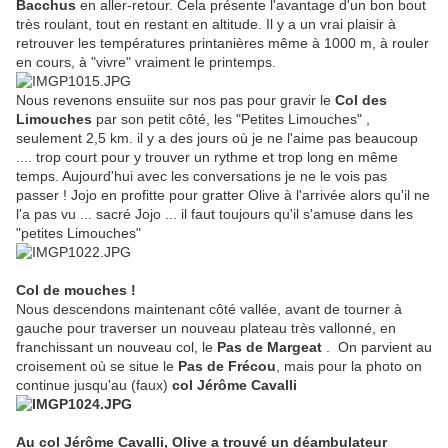
Bacchus
en aller-retour. Cela présente l'avantage d'un bon bout
très roulant, tout en restant en altitude. Il y a un vrai plaisir à
retrouver les températures printanières même à 1000 m, à rouler
en cours, à "vivre" vraiment le printemps.
Nous revenons ensuiite sur nos pas pour gravir le
Col des
Limouches
par son petit côté, les "Petites Limouches" ,
seulement 2,5 km. il y a des jours où je ne l'aime pas beaucoup
.... trop court pour y trouver un rythme et trop long en même
temps. Aujourd'hui avec les conversations je ne le vois pas
passer ! Jojo en profitte pour gratter Olive à l'arrivée alors qu'il ne
l'a pas vu ... sacré Jojo ... il faut toujours qu'il s'amuse dans les
"petites Limouches"
Col de mouches !
Nous descendons maintenant côté vallée, avant de tourner à
gauche pour traverser un nouveau plateau très vallonné, en
franchissant un nouveau col, le
Pas de Margeat
. On parvient au
croisement où se situe le
Pas de Frécou
, mais pour la photo on
continue jusqu'au (faux)
col Jérôme Cavalli
Au col Jérôme Cavalli, Olive a trouvé un déambulateur