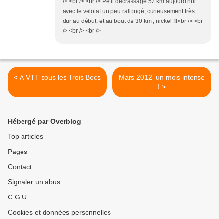
/> <br /> <br /> Petit décrassage 52 km aujourd'hui
avec le velotaf un peu rallongé, curieusement très
dur au début, et au bout de 30 km , nickel !!!<br /> <br
/> <br /> <br />
< A VTT sous les Trois Becs
Mars 2012, un mois intense
! >
Hébergé par Overblog
Top articles
Pages
Contact
Signaler un abus
C.G.U.
Cookies et données personnelles