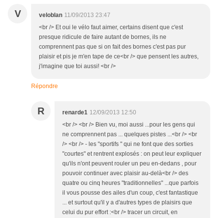
V
veloblan
11/09/2013 23:47
<br /> Et oui le vélo faut aimer, certains disent que c'est
presque ridicule de faire autant de bornes, ils ne
comprennent pas que si on fait des bornes c'est pas pur
plaisir et pis je m'en tape de ce<br /> que pensent les autres,
j'imagine que toi aussi! <br />
Répondre
R
renarde1
12/09/2013 12:50
<br /> <br /> Bien vu, moi aussi ...pour les gens qui
ne comprennent pas ... quelques pistes ...<br /> <br
/> <br /> - les "sportifs " qui ne font que des sorties
"courtes" et rentrent explosés : on peut leur expliquer
qu'ils n'ont peuvent rouler un peu en-dedans , pour
pouvoir continuer avec plaisir au-delà<br /> des
quatre ou cinq heures "traditionnelles" ...que parfois
il vous pousse des ailes d'un coup, c'est fantastique
... et surtout qu'il y a d'autres types de plaisirs que
celui du pur effort :<br /> tracer un circuit, en