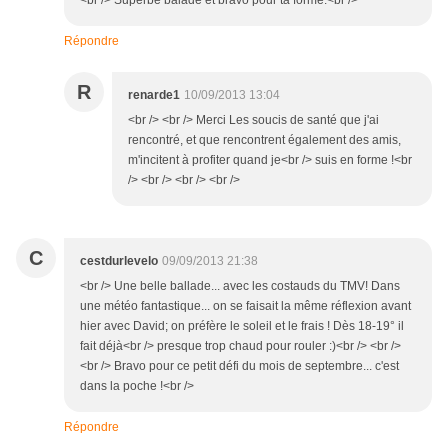
<br /> Superbe balade et bravo pour ta forme.<br />
Répondre
R
renarde1
10/09/2013 13:04
<br /> <br /> Merci Les soucis de santé que j'ai
rencontré, et que rencontrent également des amis,
m'incitent à profiter quand je<br /> suis en forme !<br
/> <br /> <br /> <br />
C
cestdurlevelo
09/09/2013 21:38
<br /> Une belle ballade... avec les costauds du TMV! Dans
une météo fantastique... on se faisait la même réflexion avant
hier avec David; on préfère le soleil et le frais ! Dès 18-19° il
fait déjà<br /> presque trop chaud pour rouler :)<br /> <br />
<br /> Bravo pour ce petit défi du mois de septembre... c'est
dans la poche !<br />
Répondre