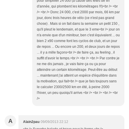
pour simplifier 24 000 (à cause des fêtes de fin
d'année, qui plombent les kilométrages !!!)<br /> <br
/> <br /> Donc 24 000, c'est 2000 par mois, 66 km par
jour, donc trois heures de vélo (ce n'est pas grand
chose) . Mais si on fait dans la semaine un petit 150 ,
qu'il pleut le lendemain, et que le 3 eme<br /> jour on
n'a envie que d'un minitour, ben c'est équivalent ... ou
bien 2 x90 comme font les cyclos de club, et un jour
de repos ... Ou encore un 200, et deux jours de repos
... il y a mille façons<br /> de faire ça, au feeling , il
suffit d'avoir le temps.<br /> <br /> <br /> Par contre je
ne me dis jamais , je vais faire ça ou ça pour
atteindre un certain kilométrage. Peut-être au début
... maintenant j'ai atteint un espèce d'équilibre dans
la motivation, qui fait<br /> que je fais toujours sans
le calculer 2300/2500 km en été, à peine 2000
l'hiver, un peu quoiqu'il arrive.<br /> <br /> <br /> <br
/>
A
Alain2pau
09/09/2013 22:12