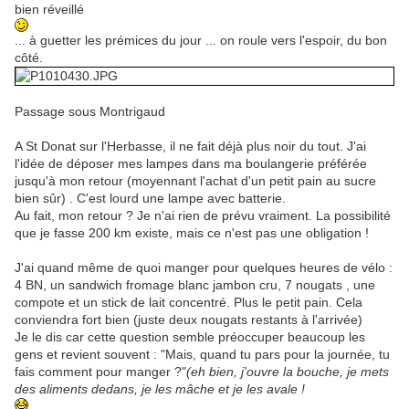
bien réveillé
... à guetter les prémices du jour ... on roule vers l'espoir, du bon
côté.
Passage sous Montrigaud
A St Donat sur l'Herbasse, il ne fait déjà plus noir du tout. J'ai
l'idée de déposer mes lampes dans ma boulangerie préférée
jusqu'à mon retour (moyennant l'achat d'un petit pain au sucre
bien sûr) . C'est lourd une lampe avec batterie.
Au fait, mon retour ? Je n'ai rien de prévu vraiment. La possibilité
que je fasse 200 km existe, mais ce n'est pas une obligation !
J'ai quand même de quoi manger pour quelques heures de vélo :
4 BN, un sandwich fromage blanc jambon cru, 7 nougats , une
compote et un stick de lait concentré. Plus le petit pain. Cela
conviendra fort bien (juste deux nougats restants à l'arrivée)
Je le dis car cette question semble préoccuper beaucoup les
gens et revient souvent : "Mais, quand tu pars pour la journée, tu
fais comment pour manger ?"
(eh bien, j'ouvre la bouche, je mets
des aliments dedans, je les mâche et je les avale !