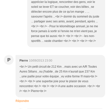
apprécier la logique, rencontrer des gens, voir le
soleil se lever ET se coucher, voir des bêtes , se
délecter encore plus de ce qu'on mange .. ...
savourer l'après ...<br /> dormir du sommeil du juste
... partager avec ses amis, avant, pendant, après ...
<br /> <br /> - Pour le kilométrage annuel, je ne me
force jamais à sortir si l'envie ne m'en vient pas, je
pense que toi aussi.<br /> <br /> <br /> - les non-
sportifs ... vaste chantier <br /> <br /> <br /> <br />
P
Pierre
10/09/2013 23:00
<br /> Un petit circuit de 212 Km ...mais avec un A/R Toutes
Aures Sillans , ou j'habite , de 25 Km n'aurait que 237 Km
...une paille pour votre équipe , vu votre forme !!! mais<br />
<br /> <br /> une superbe joie pour le plaisir de vous
rencontrer.<br /> <br /> <br /> A une autre occasion .<br /> <br
/> <br /> Pierre<br />
Répondre