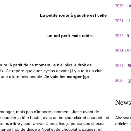
2020 : 1
La petite route à gauche est celle
2021 : 1
it mais raide.
2022 : 9
202
3 :
9
eure. A partir de ce moment, je n'ai plus le droit de
2024 : 9
nt) . Je repère quelques cyclos devant (il y a tout un club
 une allure raisonnable.
Je vais les manger (ça
2025 :
V
Newsl
es manger, mais pas n'importe comment. Juste avant de
r doubler la tête haute, avec un bonjour clair et souriant , et
Abonnez
uis
horrible ,
pour arriver à mes fins je pense des choses
articles 
 mangé trop de dinde à Noël et de chocolat à pâques, et