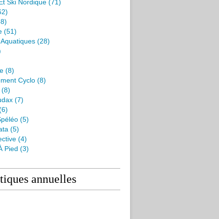
Et Ski Nordique
(71)
62)
8)
e
(51)
s Aquatiques
(28)
)
me
(8)
ment Cyclo
(8)
(8)
udax
(7)
(6)
péléo
(5)
ata
(5)
ctive
(4)
À Pied
(3)
stiques annuelles