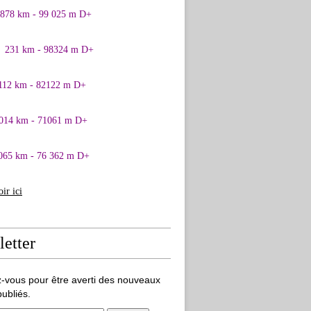
0878 km - 99 025 m D+
1 231 km - 98324 m D+
 112 km - 82122 m D+
 014 km - 71061 m D+
065 km - 76 362 m D+
oir ici
etter
-vous pour être averti des nouveaux
publiés.