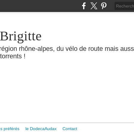
Brigitte
région rhône-alpes, du vélo de route mais aussi 
torrents !
s préférés
le DodecaAudax
Contact