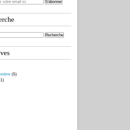
erche
ives
embre
(5)
1)