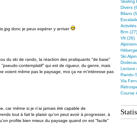
Skating 
Divers
(
Bilans
(5
Escalad
Activité
donc je peux espérer y arriver
Brm
(27
Vtt
(26)
Alpinis
Héberge
Ski Alpin
u du ski de rando, la réaction des pratiquants "de base"
Dodeca
rs "pseudo-contemplatif" qui est de rigueur, du genre, mais
Lecture
ils ne voient même pas le paysage, moi ça ne m'intéresse pas
Rando-S
Via Ferr
Rétrospe
Course 
ue, car même si je n'ai jamais été capable de
Stati
nds tout à fait le plaisir qu'on peut avoir à progresser, à
u'on profite bien mieux du paysage quand on est "facile"