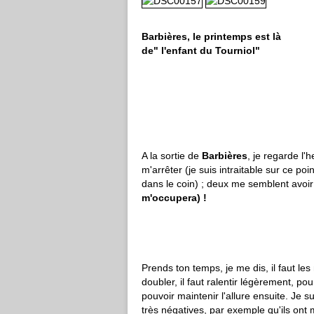
Barbières, le printemps est là
de" l'enfant du Tourniol"
un col pet
A la sortie de
Barbières
, je regarde l'h
m'arrêter (je suis intraitable sur ce poi
dans le coin) ; deux me semblent avoir
m'occupera) !
Prends ton temps, je me dis, il faut l
doubler, il faut ralentir légèrement, pou
pouvoir maintenir l'allure ensuite. Je s
très négatives, par exemple qu'ils ont