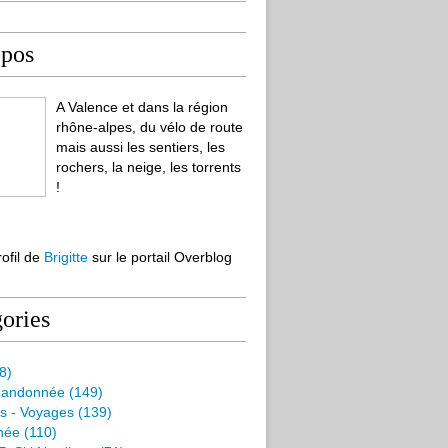
opos
A Valence et dans la région
rhône-alpes, du vélo de route
mais aussi les sentiers, les
rochers, la neige, les torrents
!
rofil de
Brigitte
sur le portail Overblog
ories
8)
Randonnée
(149)
s - Voyages
(139)
née
(110)