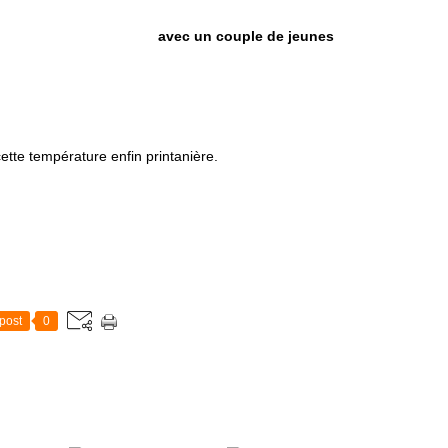
uple de jeunes
tte température enfin printanière.
post
0