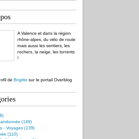
opos
A Valence et dans la région
rhône-alpes, du vélo de route
mais aussi les sentiers, les
rochers, la neige, les torrents
!
rofil de
Brigitte
sur le portail Overblog
ories
8)
Randonnée
(149)
s - Voyages
(139)
née
(110)