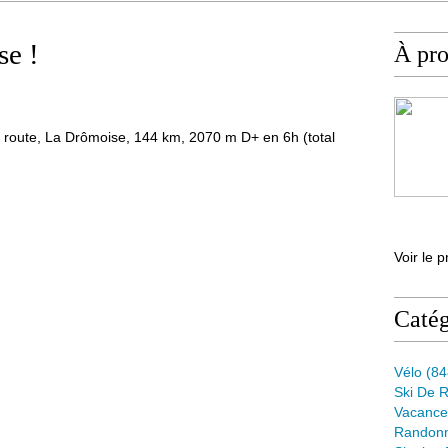
se !
À pr
route, La Drômoise, 144 km, 2070 m D+ en 6h (total
Voir le p
Catég
Vélo
(84
Ski De 
Vacance
Randon