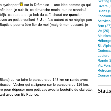
Skating 
en cyclosport
sur la Drômoise ... une idée comme ça qui
Divers
(
enfin bon, je suis là, ce dimanche matin, sur les stands à
Bilans
(5
éjà, ça papote et ça boit du café chaud car question
Escalad
 avec un petit brouillard ! J'en fais autant et ne néglige pas
Activité
 Baptiste pourra être fier de moi (malgré mon dossard, je
Brm
(27
Vtt
(26)
Alpinis
Héberge
Ski Alpin
Dodeca
Lecture
Rando-S
Via Ferr
Rétrospe
Course 
Blanc) qui va faire le parcours de 143 km en rando avec
ébastien Vacher qui s'alignera sur le parcours de 116 km.
re pour déposer mon petit sac avec la bouteille de clairette,
Stati
ard avec son fils Fabrice.