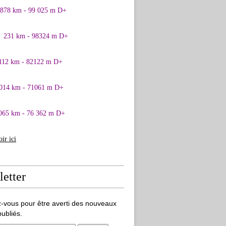
0878 km - 99 025 m D+
1 231 km - 98324 m D+
 112 km - 82122 m D+
 014 km - 71061 m D+
065 km - 76 362 m D+
oir ici
etter
-vous pour être averti des nouveaux
publiés.