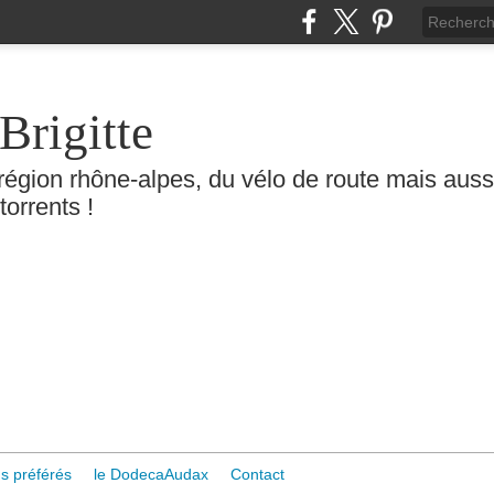
Brigitte
région rhône-alpes, du vélo de route mais aussi 
torrents !
s préférés
le DodecaAudax
Contact