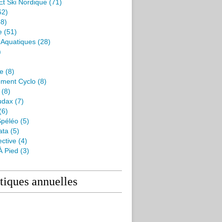
Et Ski Nordique
(71)
62)
8)
e
(51)
s Aquatiques
(28)
)
me
(8)
ment Cyclo
(8)
(8)
udax
(7)
(6)
péléo
(5)
ata
(5)
ctive
(4)
À Pied
(3)
stiques annuelles