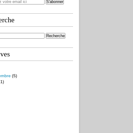
erche
ives
embre
(5)
1)