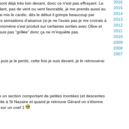
2016
ont déjà très loin devant, donc ce n'est pas effrayant. Le
2015
endant, pas de vent ou vent favorable, je me prends aussi au
2014
J'ai mis le cardio, dès le début il grimpe beaucoup par
2013
sensations d'aisance (si je ne l'avais pas je me croirais à
2012
omène s'est produit sur certaines sorties avec Olive et
2011
uis pas "grillée" donc ça ne m'inquiète pas.
2010
2009
2008
2007
is je le perds, cette fois je suis devant, je le retrouverai
 un section comportant de petites montées (et descentes
 vite à St Nazaire et quand je retrouve Gérard on s'étonne
 sur un coef 1