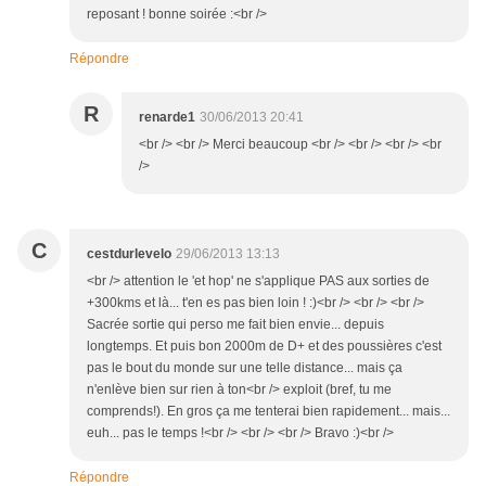
reposant ! bonne soirée :<br />
Répondre
R
renarde1
30/06/2013 20:41
<br /> <br /> Merci beaucoup <br /> <br /> <br /> <br
/>
C
cestdurlevelo
29/06/2013 13:13
<br /> attention le 'et hop' ne s'applique PAS aux sorties de
+300kms et là... t'en es pas bien loin ! :)<br /> <br /> <br />
Sacrée sortie qui perso me fait bien envie... depuis
longtemps. Et puis bon 2000m de D+ et des poussières c'est
pas le bout du monde sur une telle distance... mais ça
n'enlève bien sur rien à ton<br /> exploit (bref, tu me
comprends!). En gros ça me tenterai bien rapidement... mais...
euh... pas le temps !<br /> <br /> <br /> Bravo :)<br />
Répondre