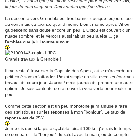
d'usine) , c'est là que j'ai fait de l'escalade pour la première fois,
le jour de mes vingt ans. Des années que j'en rêvais !
La descente vers Grenoble est très bonne, quoique toujours face
au vent mais ça avance quand même bien , même après Vif où
ça descend sans doute encore un peu. L'Obiou est couvert d'un
nuage sombre, et le Vercors aussi fait un peu la tête ... ça
l'embête que je lui tourne autour
Grands travaux à Grenoble !
Il me reste à traverser la Capitale des Alpes , où je m'accorde un
petit café sans m'attarder. Pas si simple en ville avec les énormes
travaux du cours jean-Jaurès ! mais j'aurais du prendre une autre
option. Je suis contente de retrouver la voie verte pour rouler un
peu.
Comme cette section est un peu monotone je m'amuse à faire
des statistiques sur les réponses à mon "bonjour". Le taux de
réponse est de 25%
Je me dis que si la piste cyclable faisait 100 km j'aurais le temps
de comparer : le "bonjour", le salut avec la main, ou de compter