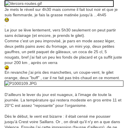
Je mets le réveil sur 4h30 mais comme il fait tout noir et que je
suis flemmarde, je fais la grasse matinée jusqu'à ...4h45
.
Le jour se lève lentement, vers 5h30 seulement on peut partir
sans éclairage (et encore, je prends le gilet).
Comme c'est un peu improvisé, je pars en mode assez léger,
deux petits pains avec du fromage, un mini yop, deux petites
gauffres, un petit paquet de gâteaux, un coca de 25 cl, 5
nougats, bref j'ai fait un peu les fonds de placard et ça suffit juste
pour 200 km , après on verra
En revanche j'ai pris des manchettes, un coupe-vent, le gilet
orange, deux "buff" , car il ne fait pas très chaud en ce moment.
D'ailleurs le lever du jour est nuageux, à l'image de toute la
journée. La température qui restera modeste en gros entre 11 et
20°C est assez "reposante" pour l'organisme.
Dès le début, le vent est bizarre : il était censé me pousser
jusqu'à Crest voire Saillans. Or , on dirait qu'il n'y en a que dans
Valence. Ensuite j'ai cette impression (fausse d'ailleurs), de ne