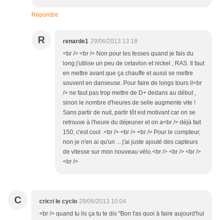
Répondre
R
renarde1
29/06/2013 13:18
<br /> <br /> Non pour les fesses quand je fais du
long j'utilise un peu de cetavlon et nickel , RAS. Il faut
en mettre avant que ça chauffe et aussi se mettre
souvent en danseuse. Pour faire de longs tours il<br
/> ne faut pas trop mettre de D+ dedans au début ,
sinon le nombre d'heures de selle augmente vite !
Sans partir de nuit, partir tôt est motivant car on se
retrouve à l'heure du déjeuner et on a<br /> déjà fait
150, c'est cool .<br /> <br /> <br /> Pour le compteur,
non je n'en ai qu'un ... j'ai juste ajouté des capteurs
de vitesse sur mon nouveau vélo.<br /> <br /> <br />
<br />
C
cricri le cyclo
29/06/2013 10:04
<br /> quand tu lis ça tu te dis "Bon t'as quoi à faire aujourd'hui