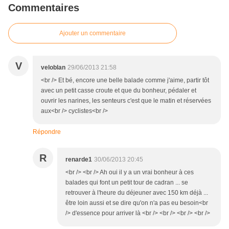
Commentaires
Ajouter un commentaire
V
veloblan
29/06/2013 21:58
<br /> Et bé, encore une belle balade comme j'aime, partir tôt
avec un petit casse croute et que du bonheur, pédaler et
ouvrir les narines, les senteurs c'est que le matin et réservées
aux<br /> cyclistes<br />
Répondre
R
renarde1
30/06/2013 20:45
<br /> <br /> Ah oui il y a un vrai bonheur à ces
balades qui font un petit tour de cadran ... se
retrouver à l'heure du déjeuner avec 150 km déjà ...
être loin aussi et se dire qu'on n'a pas eu besoin<br
/> d'essence pour arriver là <br /> <br /> <br /> <br />