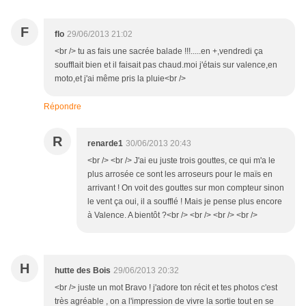
F
flo
29/06/2013 21:02
<br /> tu as fais une sacrée balade !!!.....en +,vendredi ça
soufflait bien et il faisait pas chaud.moi j'étais sur valence,en
moto,et j'ai même pris la pluie<br />
Répondre
R
renarde1
30/06/2013 20:43
<br /> <br /> J'ai eu juste trois gouttes, ce qui m'a le
plus arrosée ce sont les arroseurs pour le maïs en
arrivant ! On voit des gouttes sur mon compteur sinon
le vent ça oui, il a soufflé ! Mais je pense plus encore
à Valence. A bientôt ?<br /> <br /> <br /> <br />
H
hutte des Bois
29/06/2013 20:32
<br /> juste un mot Bravo ! j'adore ton récit et tes photos c'est
très agréable , on a l'impression de vivre la sortie tout en se