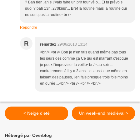
? Bah rien, ah si j'vais faire un p'tit tour vélo... Et tu prévois
quoi ? bah 13h, 270kms"... Bref la routine mais la routine qui
ne sent pas la routine<br />
Répondre
R
renarde1
29/06/2013 13:14
<br /> <br /> Bon je n'en fais quand même pas tous
les jours des comme ça Ce qui est marrant c'est que
je peux l'improviser la veille<br /> au soir ...
contrairement à il y a 3 ans ...et aussi que même en
faisant des pauses, j'en fais presque trois fois moins
en durée ...<br /> <br /> <br /> <br />
< Neige d'été
Un week-end médiéval >
Hébergé par Overblog