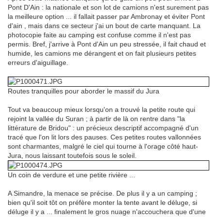
Pont D'Ain : la nationale et son lot de camions n'est surement pas
la meilleure option ... il fallait passer par Ambronay et éviter Pont
d'ain , mais dans ce secteur j'ai un bout de carte manquant. La
photocopie faite au camping est confuse comme il n'est pas
permis. Bref, j'arrive à Pont d'Ain un peu stressée, il fait chaud et
humide, les camions me dérangent et on fait plusieurs petites
erreurs d'aiguillage.
Routes tranquilles pour aborder le massif du Jura
Tout va beaucoup mieux lorsqu'on a trouvé la petite route qui
rejoint la vallée du Suran ; à partir de là on rentre dans "la
littérature de Bridou" : un précieux descriptif accompagné d'un
tracé que l'on lit lors des pauses. Ces petites routes vallonnées
sont charmantes, malgré le ciel qui tourne à l'orage côté haut-
Jura, nous laissant toutefois sous le soleil.
Un coin de verdure et une petite rivière ...
A Simandre, la menace se précise. De plus il y a un camping ;
bien qu'il soit tôt on préfère monter la tente avant le déluge, si
déluge il y a ... finalement le gros nuage n'accouchera que d'une