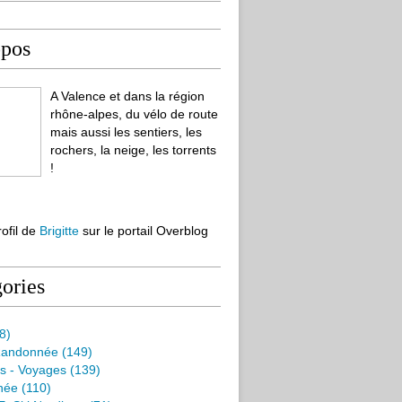
opos
A Valence et dans la région
rhône-alpes, du vélo de route
mais aussi les sentiers, les
rochers, la neige, les torrents
!
rofil de
Brigitte
sur le portail Overblog
ories
8)
Randonnée
(149)
s - Voyages
(139)
née
(110)