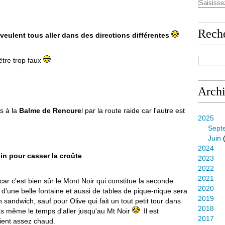
Rech
ls veulent tous aller dans des directions différentes
être trop faux
Arch
s à la
Balme de Rencure
l par la route raide car l'autre est
2025
Sept
Juin
(
2024
oin pour casser la croûte
2023
2022
2021
car c'est bien sûr le Mont Noir qui constitue la seconde
2020
 d'une belle fontaine et aussi de tables de pique-nique sera
2019
sandwich, sauf pour Olive qui fait un tout petit tour dans
2018
as même le temps d'aller jusqu'au Mt Noir
Il est
2017
vient assez chaud.