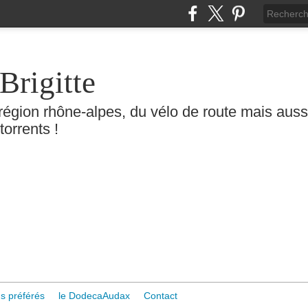
Brigitte
région rhône-alpes, du vélo de route mais aussi 
torrents !
s préférés
le DodecaAudax
Contact