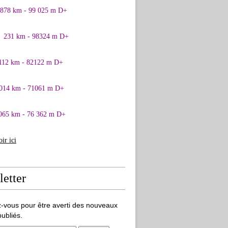
0878 km - 99 025 m D+
1 231 km - 98324 m D+
 112 km - 82122 m D+
 014 km - 71061 m D+
065 km - 76 362 m D+
oir ici
etter
-vous pour être averti des nouveaux
publiés.