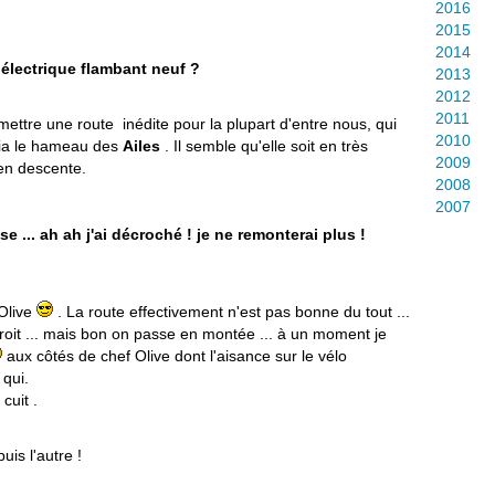
2016
2015
2014
 électrique flambant neuf ?
2013
2012
2011
ettre une route inédite pour la plupart d'entre nous, qui
2010
via le hameau des
Ailes
. Il semble qu'elle soit en très
2009
 en descente.
2008
2007
 ... ah ah j'ai décroché ! je ne remonterai plus !
 Olive
. La route effectivement n'est pas bonne du tout ...
it ... mais bon on passe en montée ... à un moment je
aux côtés de chef Olive dont l'aisance sur le vélo
 qui.
 cuit .
uis l'autre !