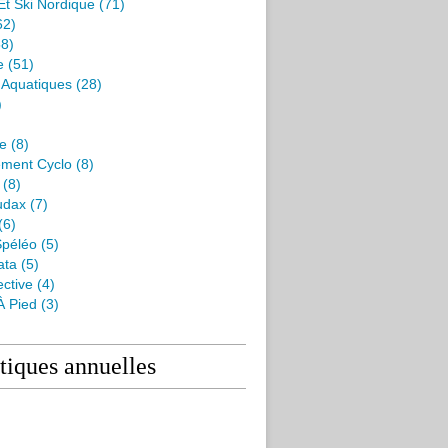
Et Ski Nordique
(71)
62)
8)
e
(51)
s Aquatiques
(28)
)
me
(8)
ment Cyclo
(8)
(8)
udax
(7)
(6)
péléo
(5)
ata
(5)
ctive
(4)
À Pied
(3)
stiques annuelles