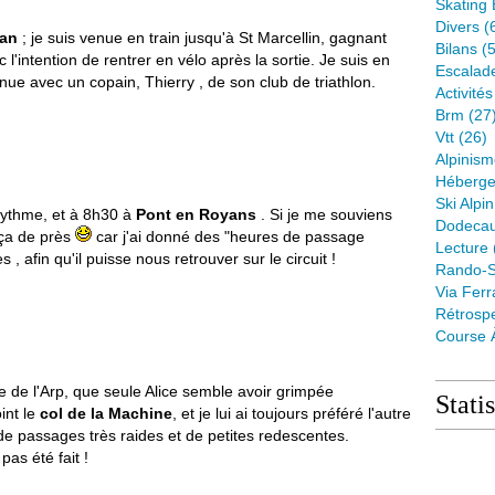
Skating 
Divers
(
an
; je suis venue en train jusqu'à St Marcellin, gagnant
Bilans
(5
l'intention de rentrer en vélo après la sortie. Je suis en
Escalad
ue avec un copain, Thierry , de son club de triathlon.
Activité
Brm
(27
Vtt
(26)
Alpinis
Héberge
Ski Alpin
ythme, et à 8h30 à
Pont en Royans
. Si je me souviens
Dodeca
t ça de près
car j'ai donné des "heures de passage
Lecture
, afin qu'il puisse nous retrouver sur le circuit !
Rando-S
Via Ferr
Rétrospe
Course 
 de l'Arp, que seule Alice semble avoir grimpée
Stati
int le
col de la Machine
, et je lui ai toujours préféré l'autre
 de passages très raides et de petites redescentes.
pas été fait !