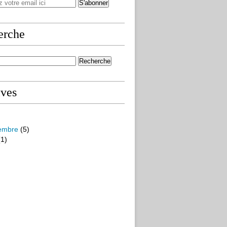
erche
ives
embre
(5)
1)