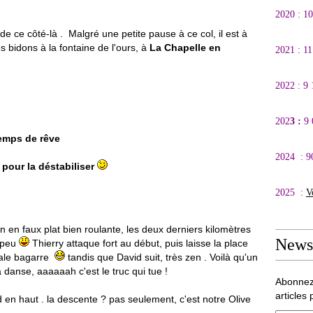
2020 : 1
 de ce côté-là . Malgré une petite pause à ce col, il est à
 bidons à la fontaine de l'ours, à
La Chapelle en
2021 : 1
2022 : 9
202
3 :
9
temps de rêve
2024 : 9
pour la déstabiliser
2025 :
V
 en faux plat bien roulante, les deux derniers kilomètres
Newsl
 peu
Thierry attaque fort au début, puis laisse la place
rnale bagarre
tandis que David suit, très zen . Voilà qu'un
a danse, aaaaaah c'est le truc qui tue !
Abonnez
articles 
en haut . la descente ? pas seulement, c'est notre Olive