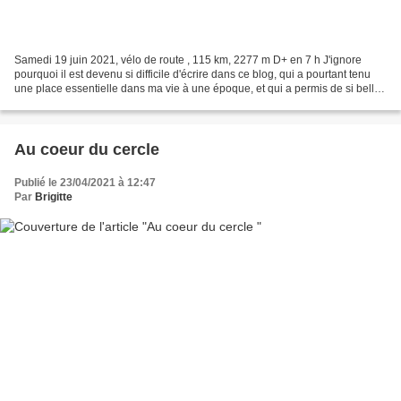
Samedi 19 juin 2021, vélo de route , 115 km, 2277 m D+ en 7 h J'ignore
pourquoi il est devenu si difficile d'écrire dans ce blog, qui a pourtant tenu
une place essentielle dans ma vie à une époque, et qui a permis de si belles
rencontres . Toujours est-il...
Au coeur du cercle
Publié le 23/04/2021 à 12:47
Par
Brigitte