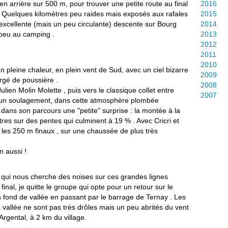
ir en arrière sur 500 m, pour trouver une petite route au final
2016
l . Quelques kilomètres peu raides mais exposés aux rafales
2015
excellente (mais un peu circulante) descente sur Bourg
2014
 peu au camping .
2013
2012
2011
2010
 pleine chaleur, en plein vent de Sud, avec un ciel bizarre
2009
argé de poussière .
2008
ien Molin Molette , puis vers le classique collet entre
2007
 un soulagement, dans cette atmosphère plombée
ans son parcours une "petite" surprise : la montée à la
res sur des pentes qui culminent à 19 % . Avec Cricri et
r les 250 m finaux , sur une chaussée de plus très
n aussi !
nt qui nous cherche des noises sur ces grandes lignes
final, je quitte le groupe qui opte pour un retour sur le
en fond de vallée en passant par le barrage de Ternay . Les
vallée ne sont pas très drôles mais un peu abrités du vent
Argental, à 2 km du village.