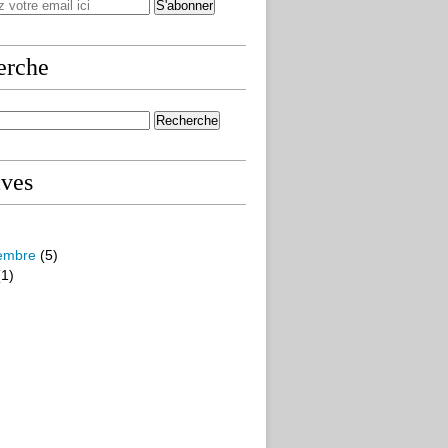
erche
ives
embre
(5)
1)