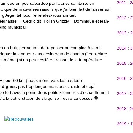
2011 : 
mique un peu sabordée par la crise sanitaire, un
..que de mauvaises raisons que j'ai bien fait de laisser sur
urg Argental pour le rendez-vous annuel.
2012 : 
feignasse" , "Cédric dit "Polish Grizzly" , Dominique et jean-
ing municipal.
2013 : 
 en huit, permettant de repasser au camping à la mi-
2014 : 
 adapter la longueur aux desiderata de chacun (Jean-Marc
oi-même j'ai un peu hésité en raison de la température
2015 : 
)
2016 : 
+ pour 60 km ) nous mène vers les hauteurs.
rdignes,
pas trop longue mais assez raide et déjà
que fort avec à peine deux petits kilomètres d'échauffement
2017 : 
 la petite station de ski qui se trouve au dessus 😃
2018 : 
2019 : 