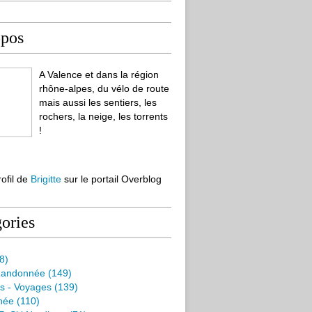
opos
A Valence et dans la région
rhône-alpes, du vélo de route
mais aussi les sentiers, les
rochers, la neige, les torrents
!
rofil de
Brigitte
sur le portail Overblog
ories
8)
Randonnée
(149)
s - Voyages
(139)
née
(110)