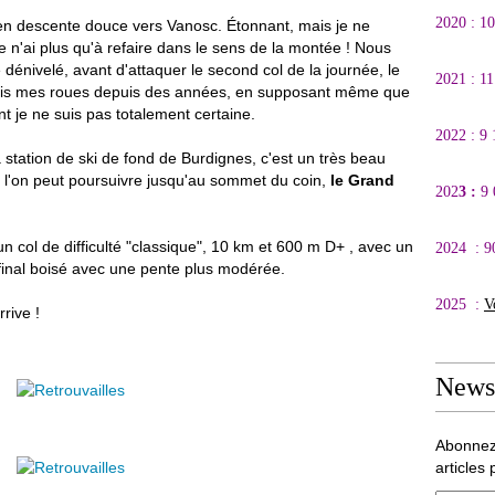
2020 : 1
t en descente douce vers Vanosc. Étonnant, mais je ne
e n'ai plus qu'à refaire dans le sens de la montée ! Nous
dénivelé, avant d'attaquer le second col de la journée, le
2021 : 1
 mis mes roues depuis des années, en supposant même que
ont je ne suis pas totalement certaine.
2022 : 9
 station de ski de fond de Burdignes, c'est un très beau
e l'on peut poursuivre jusqu'au sommet du coin,
le Grand
202
3 :
9
n col de difficulté "classique", 10 km et 600 m D+ , avec un
2024 : 9
n final boisé avec une pente plus modérée.
2025 :
V
rive !
Newsl
Abonnez
articles 