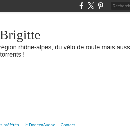
Brigitte
région rhône-alpes, du vélo de route mais aussi 
torrents !
s préférés
le DodecaAudax
Contact