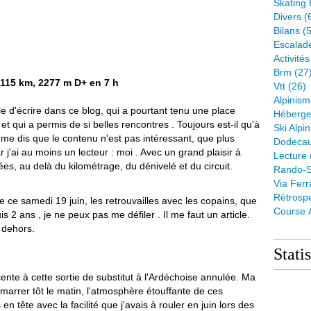
Skating 
Divers
(
Bilans
(5
Escalad
Activité
Brm
(27
, 115 km, 2277 m D+ en 7 h
Vtt
(26)
Alpinis
cile d'écrire dans ce blog, qui a pourtant tenu une place
Héberge
t qui a permis de si belles rencontres . Toujours est-il qu'à
Ski Alpin
 je me dis que le contenu n'est pas intéressant, que plus
Dodeca
car j'ai au moins un lecteur : moi . Avec un grand plaisir à
Lecture
ées, au delà du kilométrage, du dénivelé et du circuit.
Rando-S
Via Ferr
Rétrospe
 ce samedi 19 juin, les retrouvailles avec les copains, que
Course 
s 2 ans , je ne peux pas me défiler . Il me faut un article.
e dehors.
Stati
icente à cette sortie de substitut à l'Ardéchoise annulée. Ma
marrer tôt le matin, l'atmosphère étouffante de ces
n tête avec la facilité que j'avais à rouler en juin lors des