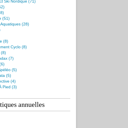
Et Ski Nordique
(71)
62)
8)
e
(51)
s Aquatiques
(28)
)
me
(8)
ment Cyclo
(8)
(8)
udax
(7)
(6)
péléo
(5)
ata
(5)
ctive
(4)
À Pied
(3)
stiques annuelles