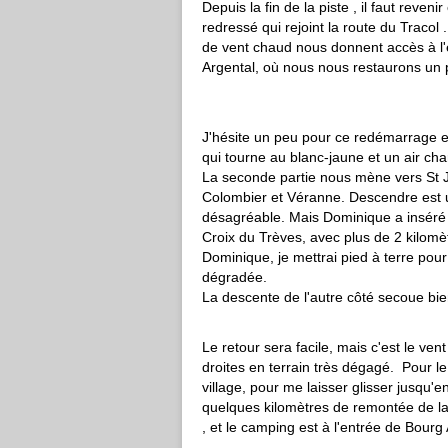
Depuis la fin de la piste , il faut reven
redressé qui rejoint la route du Traco
de vent chaud nous donnent accès à l'
Argental, où nous nous restaurons un
J'hésite un peu pour ce redémarrage en
qui tourne au blanc-jaune et un air ch
La seconde partie nous mène vers St Jul
Colombier et Véranne. Descendre est
désagréable. Mais Dominique a inséré d
Croix du Trèves, avec plus de 2 kilomèt
Dominique, je mettrai pied à terre pou
dégradée.
La descente de l'autre côté secoue bie
Le retour sera facile, mais c'est le ve
droites en terrain très dégagé. Pour le 
village, pour me laisser glisser jusqu'
quelques kilomètres de remontée de la 
, et le camping est à l'entrée de Bourg 