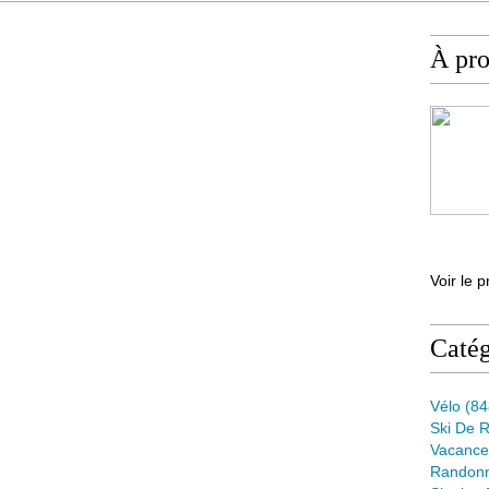
À pr
Voir le p
Catég
Vélo
(84
Ski De 
Vacance
Randon