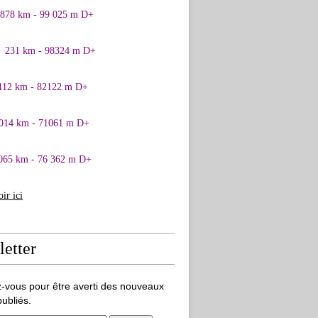
0878 km - 99 025 m D+
1 231 km - 98324 m D+
 112 km - 82122 m D+
 014 km - 71061 m D+
065 km - 76 362 m D+
oir ici
etter
-vous pour être averti des nouveaux
publiés.