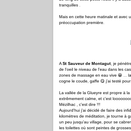
tranquilles .
Mais en cette heure matinale et avec u
préoccupation première.
A
St Sauveur de Montagut
, je pénèt
de l'oeil le niveau de l'eau dans les c
zones de massage en eau vive 😁 ... la
cogne le coude, gaffe 😋 j'ai testé pour
La vallée de la Glueyre est propre à la 
extrêmement calme, et c'est looooooo
Mézilhac , c'est dire !!!
Aujourd'hui j'ai décidé de faire des inf
kilomètres de méditation, je tourne à 
un peu jusqu'au village, pour se cabre
les toilettes où sont peintes de grosse