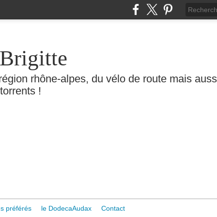
Brigitte
région rhône-alpes, du vélo de route mais aussi 
torrents !
s préférés
le DodecaAudax
Contact