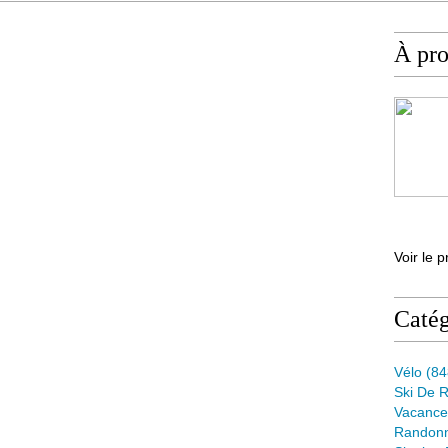
À pr
Voir le p
Catég
Vélo
(84
Ski De 
Vacance
Randon