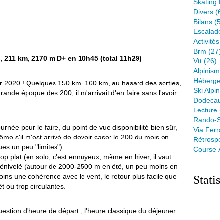
Skating 
Divers
(
Bilans
(5
Escalad
Activité
Brm
(27
 , 211 km, 2170 m D+ en 10h45 (total 11h29)
Vtt
(26)
Alpinis
Héberge
ier 2020 ! Quelques 150 km, 160 km, au hasard des sorties,
Ski Alpin
ande époque des 200, il m'arrivait d'en faire sans l'avoir
Dodeca
Lecture
Rando-S
ournée pour le faire, du point de vue disponibilité bien sûr,
Via Ferr
me s'il m'est arrivé de devoir caser le 200 du mois en
Rétrospe
es un peu "limites") .
Course 
rop plat (en solo, c'est ennuyeux, même en hiver, il vaut
dénivelé (autour de 2000-2500 m en été, un peu moins en
oins une cohérence avec le vent, le retour plus facile que
Stati
êt ou trop circulantes.
uestion d'heure de départ ; l'heure classique du déjeuner