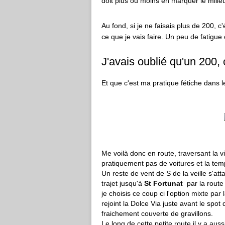
doit plus ou moins en marquer le milie
Au fond, si je ne faisais plus de 200, c'é
ce que je vais faire. Un peu de fatigu
J'avais oublié qu'un 200, c
Et que c'est ma pratique fétiche dans l
Me voilà donc en route, traversant la v
pratiquement pas de voitures et la temp
Un reste de vent de S de la veille s'atta
trajet jusqu'à
St Fortunat
par la route
je choisis ce coup ci l'option mixte par 
rejoint la Dolce Via juste avant le sp
fraichement couverte de gravillons.
Le long de cette petite route il y a au