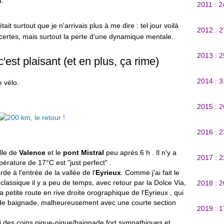
u.
2011 : 
tait surtout que je n'arrivais plus à me dire : tel jour voilà
2012 : 
e certes, mais surtout la perte d'une dynamique mentale.
2013 : 
'est plaisant (et en plus, ça rime)
2014 : 
e vélo.
2015 : 
2016 : 
ille de
Valence
et le
pont Mistral
peu après 6 h . Il n'y a
2017 : 
érature de 17°C est "just perfect" .
rde à l'entrée de la vallée de l'
Eyrieux
. Comme j'ai fait le
 classique il y a peu de temps, avec retour par la Dolce Via,
2018 : 
la petite route en rive droite orographique de l'Eyrieux , qui
ot de baignade, malheureusement avec une courte section
2019 : 
ssi des coins pique-nique/baignade fort sympathiques et