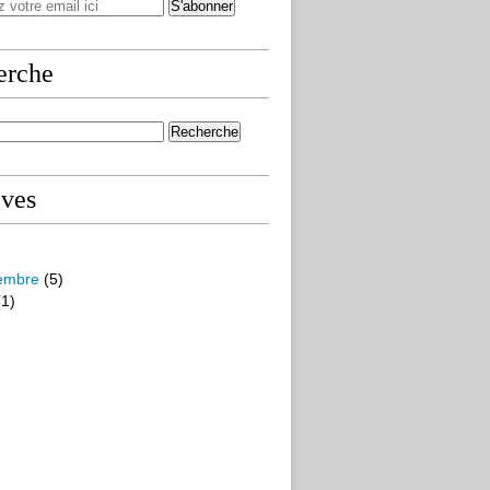
erche
ives
embre
(5)
1)