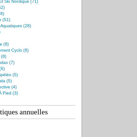
Et Ski Nordique
(71)
62)
8)
e
(51)
s Aquatiques
(28)
)
me
(8)
ment Cyclo
(8)
(8)
udax
(7)
(6)
péléo
(5)
ata
(5)
ctive
(4)
À Pied
(3)
stiques annuelles