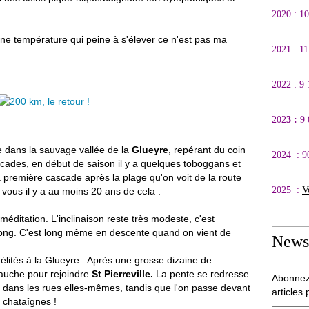
2020 : 1
ne température qui peine à s'élever ce n'est pas ma
2021 : 1
2022 : 9
202
3 :
9
re dans la sauvage vallée de la
Glueyre
, repérant du coin
2024 : 9
ascades, en début de saison il y a quelques toboggans et
 première cascade après la plage qu'on voit de la route
2025 :
V
 vous il y a au moins 20 ans de cela .
méditation. L'inclinaison reste très modeste, c'est
ong. C'est long même en descente quand on vient de
Newsl
idélités à la Glueyre. Après une grosse dizaine de
gauche pour rejoindre
St Pierreville.
La pente se redresse
Abonnez
r dans les rues elles-mêmes, tandis que l'on passe devant
articles 
s chataîgnes !