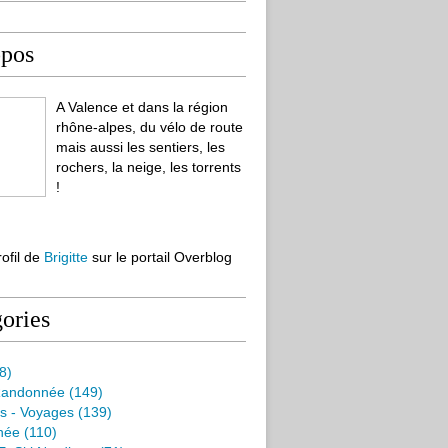
opos
A Valence et dans la région
rhône-alpes, du vélo de route
mais aussi les sentiers, les
rochers, la neige, les torrents
!
rofil de
Brigitte
sur le portail Overblog
ories
8)
Randonnée
(149)
s - Voyages
(139)
née
(110)