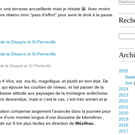
 une terrasse accueillante mais je résiste 😀. Avec moins
re obtenu mon "pass d'effort" pour avoir le droit à la pause
Rech
Arch
de la Glueyre et St Pierreville
2025
Sept
s 4 Vios, est, ma foi, magnifique, et plutôt en bon état. De
Juin
(
 qui épouse les courbes de niveau, et fait passer de la
2024
 basse altitude aux paysages de la montagne ardéchoise.
2023
tre descendue, mais si c'est le cas, c'est très ancien et je
2022
2021
lèvation compense largement l'avancée dans la journée pour
2020
rme d'une montée longue d'une douzaine de kilomètres ,
2019
nds sur 6 km plus faciles en direction de
Mézilhac.
2018
2017