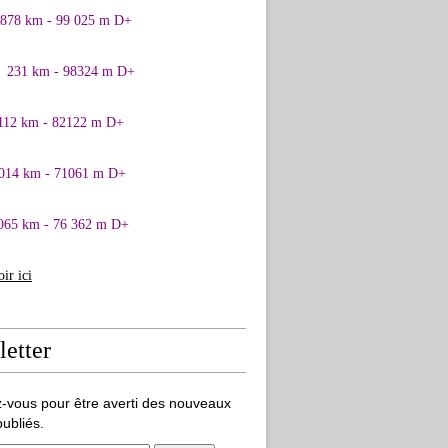
0878 km - 99 025 m D+
1 231 km - 98324 m D+
 112 km - 82122 m D+
 014 km - 71061 m D+
065 km - 76 362 m D+
oir ici
etter
-vous pour être averti des nouveaux
publiés.