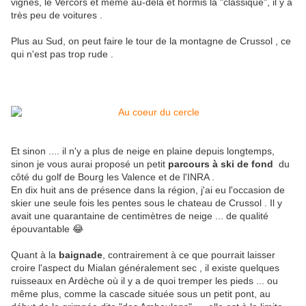
vignes, le Vercors et même au-delà et hormis la "classique", il y a
très peu de voitures .
Plus au Sud, on peut faire le tour de la montagne de Crussol , ce
qui n'est pas trop rude .
Et sinon .... il n'y a plus de neige en plaine depuis longtemps,
sinon je vous aurai proposé un petit
parcours à ski de fond
du
côté du golf de Bourg les Valence et de l'INRA .
En dix huit ans de présence dans la région, j'ai eu l'occasion de
skier une seule fois les pentes sous le chateau de Crussol . Il y
avait une quarantaine de centimètres de neige ... de qualité
épouvantable 😂
Quant à la
baignade
, contrairement à ce que pourrait laisser
croire l'aspect du Mialan généralement sec , il existe quelques
ruisseaux en Ardèche où il y a de quoi tremper les pieds ... ou
même plus, comme la cascade située sous un petit pont, au