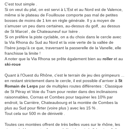
C'est tout simple .
Si on veut du plat, on est servi à L'Est et au Nord est de Valence,
même si le plateau de Fouillouse comporte pas mal de petites
bosses de moins de 1 km en règle générale. Il y a moyen de
s'amuser un peu dans certaines, au-dessus du golf, .au dessus
de St Marcel , de Chateauneuf sur Isère .
Si on préfère la piste cyclable, on a du choix dans le cercle avec
la Via Rhona du Sud au Nord et la voie verte de la vallée de
l'Isère jusqu'à ce que, traversant la passerelle de la Vanelle, elle
franchisse la limite !
A noter que la Via Rhona se prête également bien au
roller
et au
ski-roue
Quant à l'Ouest du Rhône, c'est le terrain de jeu des grimpeurs ...
en restant strictement dans le cercle, il est possible d'arriver à
St
Romain de Lerps
par de multiples routes différentes : Classique
de St Péray et Voie du Tram pour rester dans des inclinaisons
raisonnables, Cornas et Combes pour taquiner les 10% par
endroit, la Carrière, Chateaubourg et la montée de Combes la
plus au Sud pour flirter (voire plus ) avec les 15 % .
Tout cela sur 500 m de dénivelé .
Toutes ces montées offrent de très belles vues sur le rhône, les