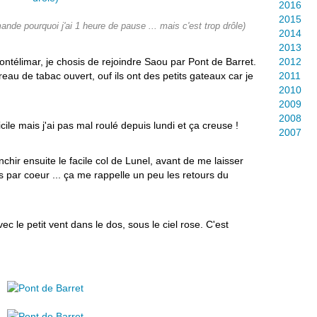
2016
2015
nde pourquoi j'ai 1 heure de pause ... mais c'est trop drôle)
2014
2013
ontélimar, je chosis de rejoindre Saou par Pont de Barret.
2012
reau de tabac ouvert, ouf ils ont des petits gateaux car je
2011
2010
2009
2008
icile mais j'ai pas mal roulé depuis lundi et ça creuse !
2007
anchir ensuite le facile col de Lunel, avant de me laisser
ais par coeur ... ça me rappelle un peu les retours du
ec le petit vent dans le dos, sous le ciel rose. C'est