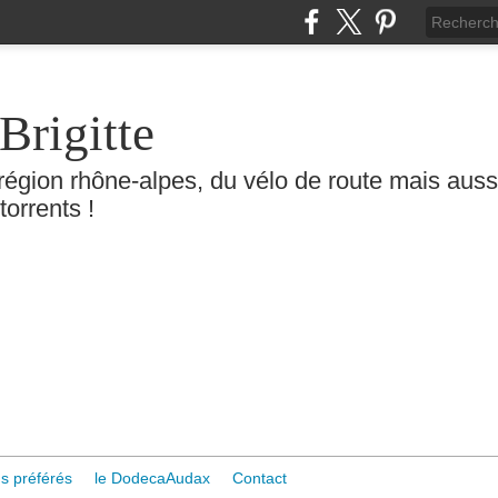
Brigitte
région rhône-alpes, du vélo de route mais aussi 
torrents !
s préférés
le DodecaAudax
Contact