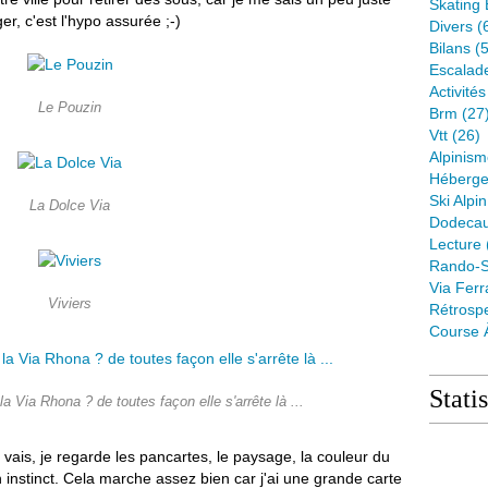
Skating 
r, c'est l'hypo assurée ;-)
Divers
(
Bilans
(5
Escalad
Activité
Le Pouzin
Brm
(27
Vtt
(26)
Alpinis
Héberge
Ski Alpin
La Dolce Via
Dodeca
Lecture
Rando-S
Via Ferr
Viviers
Rétrospe
Course 
Stati
 Via Rhona ? de toutes façon elle s'arrête là ...
vais, je regarde les pancartes, le paysage, la couleur du
n instinct. Cela marche assez bien car j'ai une grande carte