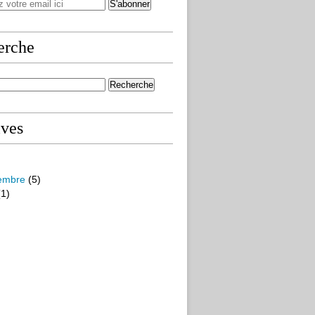
erche
ives
embre
(5)
1)