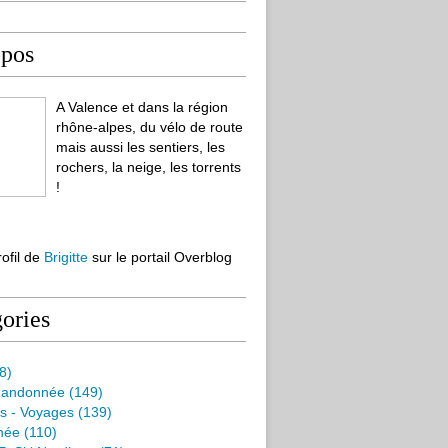
opos
A Valence et dans la région
rhône-alpes, du vélo de route
mais aussi les sentiers, les
rochers, la neige, les torrents
!
rofil de
Brigitte
sur le portail Overblog
ories
8)
Randonnée
(149)
s - Voyages
(139)
née
(110)