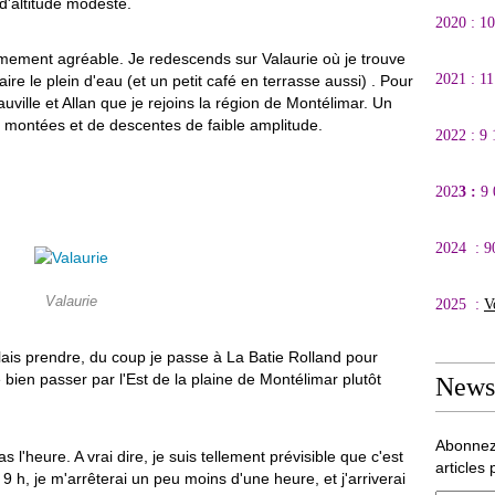
d'altitude modeste.
2020 : 1
trêmement agréable. Je redescends sur Valaurie où je trouve
2021 : 1
re le plein d'eau (et un petit café en terrasse aussi) . Pour
uville et Allan que je rejoins la région de Montélimar. Un
e montées et de descentes de faible amplitude.
2022 : 9
202
3 :
9
2024 : 9
Valaurie
2025 :
V
ulais prendre, du coup je passe à La Batie Rolland pour
bien passer par l'Est de la plaine de Montélimar plutôt
Newsl
Abonnez
l'heure. A vrai dire, je suis tellement prévisible que c'est
articles 
ai 9 h, je m'arrêterai un peu moins d'une heure, et j'arriverai