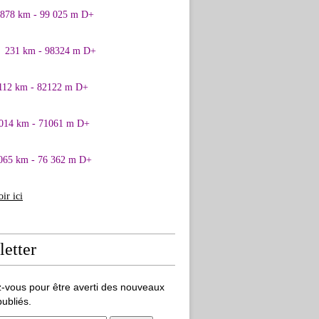
0878 km - 99 025 m D+
1 231 km - 98324 m D+
 112 km - 82122 m D+
 014 km - 71061 m D+
065 km - 76 362 m D+
oir ici
etter
-vous pour être averti des nouveaux
publiés.