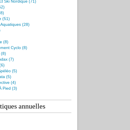
Et Ski Nordique
(71)
62)
8)
e
(51)
s Aquatiques
(28)
)
me
(8)
ment Cyclo
(8)
(8)
udax
(7)
(6)
péléo
(5)
ata
(5)
ctive
(4)
À Pied
(3)
stiques annuelles