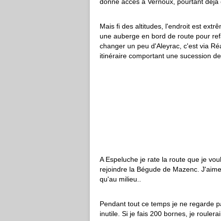
donne accès à Vernoux, pourtant déjà 
Mais fi des altitudes, l'endroit est ex
une auberge en bord de route pour refai
changer un peu d'Aleyrac, c'est via Réa
itinéraire comportant une sucession d
A Espeluche je rate la route que je vo
rejoindre la Bégude de Mazenc. J'aime 
qu'au milieu..
Pendant tout ce temps je ne regarde pas 
inutile. Si je fais 200 bornes, je rouler