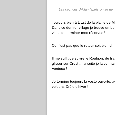
Les cochons d'Allan (après on se dema
Toujours bien à L'Est de la plaine de M
Dans ce dernier village je trouve un bu
viens de terminer mes réserves !
Ce n'est pas que le retour soit bien diff
Il me suffit de suivre le Roubion, de fr
glisser sur Crest ... la suite je la conn
Ventoux !
Je termine toujours la veste ouverte, av
velours. Drôle d'hiver !