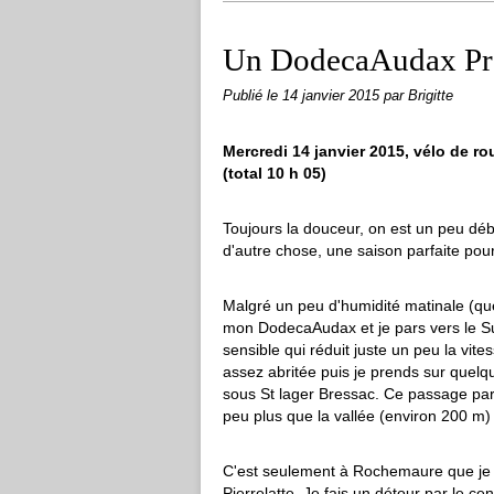
Un DodecaAudax Pr
Publié le
14 janvier 2015
par Brigitte
Mercredi 14 janvier 2015, vélo de r
(total 10 h 05)
Toujours la douceur, on est un peu déb
d'autre chose, une saison parfaite pour l
Malgré un peu d'humidité matinale (qu
mon DodecaAudax et je pars vers le Sud
sensible qui réduit juste un peu la vite
assez abritée puis je prends sur quelq
sous St lager Bressac. Ce passage paral
peu plus que la vallée (environ 200 m) 
C'est seulement à Rochemaure que je p
Pierrelatte. Je fais un détour par le cen