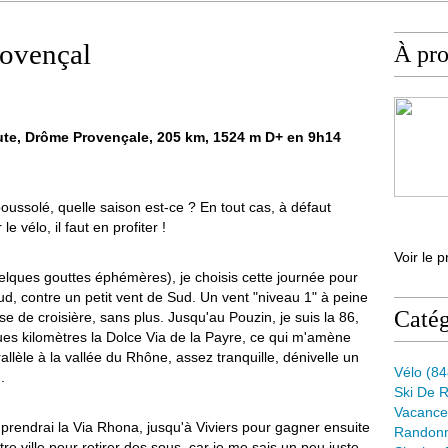
ovençal
À pr
oute, Drôme Provençale, 205 km, 1524 m D+ en 9h14
oussolé, quelle saison est-ce ? En tout cas, à défaut
e vélo, il faut en profiter !
Voir le p
elques gouttes éphémères), je choisis cette journée pour
, contre un petit vent de Sud. Un vent "niveau 1" à peine
Catég
sse de croisière, sans plus. Jusqu'au Pouzin, je suis la 86,
ues kilomètres la Dolce Via de la Payre, ce qui m'amène
lèle à la vallée du Rhône, assez tranquille, dénivelle un
Vélo
(84
.
Ski De 
Vacance
rendrai la Via Rhona, jusqu'à Viviers pour gagner ensuite
Randon
tre ville pour retirer des sous, car je me sais un peu juste