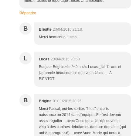
filles......Jolies le reportage ..Bises Championne..
Répondre
B
Brigitte
23/04/2016 21:18
Merci beaucoup Lucas !
L
Lucas
23/04/2016 20:58
Bonjour Brigitte <br /> Je suis Lucas , j'ai 11 ans et
j'apprecie beaucoup ce que vous faites ..... A
BIENTOT
B
Brigitte
01/11/2015 20:25
Merci Pascal, oui les sorties "filles" ont pris
naissance en 2014 dans l'équipe ! Et c'est devenu
assez régulier ... avec Coco qui a fait découvrir le
vélo à des copines débutantes dans ce domaine (qui
ont vite progressé) ... avec Anne-Marie qui nous a