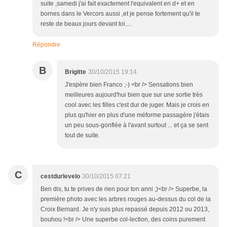
suite ,samedi j'ai fait exactement l'equivalent en d+ et en
bornes dans le Vercors aussi ,et je pense fortement qu'il te
reste de beaux jours devant toi....
Répondre
B
Brigitte
30/10/2015 19:14
J'espère bien Franco ;-) <br /> Sensations bien
meilleures aujourd'hui bien que sur une sortie très
cool avec les filles c'est dur de juger. Mais je crois en
plus qu'hier en plus d'une méforme passagère j'étais
un peu sous-gonflée à l'avant surtout ... et ça se sent
tout de suite.
C
cestdurlevelo
30/10/2015 07:21
Ben dis, tu te prives de rien pour ton anni ;)<br /> Superbe, la
première photo avec les arbres rouges au-dessus du col de la
Croix Bernard. Je n'y suis plus repassé depuis 2012 ou 2013,
bouhou !<br /> Une superbe col-lection, des coins purement