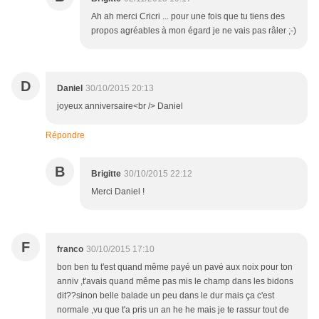
Ah ah merci Cricri ... pour une fois que tu tiens des
propos agréables à mon égard je ne vais pas râler ;-)
D
Daniel
30/10/2015 20:13
joyeux anniversaire<br /> Daniel
Répondre
B
Brigitte
30/10/2015 22:12
Merci Daniel !
F
franco
30/10/2015 17:10
bon ben tu t'est quand même payé un pavé aux noix pour ton
anniv ,t'avais quand même pas mis le champ dans les bidons
dit??sinon belle balade un peu dans le dur mais ça c'est
normale ,vu que t'a pris un an he he mais je te rassur tout de