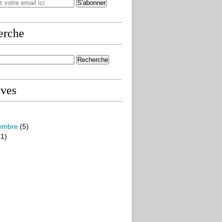
erche
ives
embre
(5)
1)