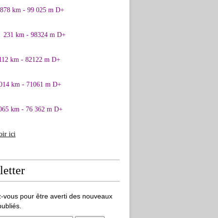
0878 km - 99 025 m D+
1 231 km - 98324 m D+
 112 km - 82122 m D+
 014 km - 71061 m D+
065 km - 76 362 m D+
oir ici
etter
-vous pour être averti des nouveaux
publiés.