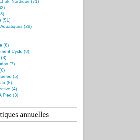
Et Ski Nordique
(71)
62)
8)
e
(51)
s Aquatiques
(28)
)
me
(8)
ment Cyclo
(8)
(8)
udax
(7)
(6)
péléo
(5)
ata
(5)
ctive
(4)
À Pied
(3)
stiques annuelles