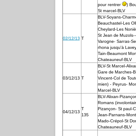
pour rentrer
) Bo
St marcel-BLV
BLV-Soyans-Charm
Beauchastel-Les Oll
Cheylard-Les Noniè
St Jean de Muzols-
02/12/13
T
Varogne- Sarras-Ser
rhona jusqu'à Laveyr
Tain-Beaumont Mon
Chateauneuf-BLV
BLV-St Marcel-Alix
Gare de Marches-Ba
03/12/13
T
Vincent-Col de Tout
mien) - Peyrus- Mon
Marcel-BLV
BLV-Alixan-Pizanço
Romans (involontai
T
Pizançon- St paul-Ch
04/12/13
135
Jean-Parnans-Mon
Mado-Crépol-St Do
Chateauneuf-BLV