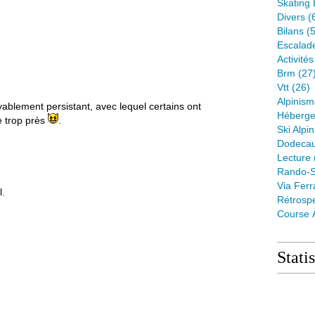
Skating 
Divers
(
Bilans
(5
Escalad
Activité
Brm
(27
Vtt
(26)
Alpinis
yablement persistant, avec lequel certains ont
Héberge
 trop près
.
Ski Alpin
Dodeca
Lecture
Rando-S
Via Ferr
l.
Rétrospe
Course 
Stati