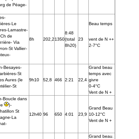
urg de Péage-
es-
ières-Le
Beau temps
res-Lamastre-
8:48
-Ch de
8h
202,2
1350
(total
23
vent de N ++
rière- Via
8h20)
2-7°C
on-St Vallier-
teux-
an-Besayes-
Grand beau
rbières-St
temps avec
es Aures (le
9h10
52,8
466
2:21
22,4
givre
télier-St
0-4°C
Vent de N +
n-Boucle dans
re
)-
Grand Beau
atillon St
12h40
96
650
4:01
23,9
10-12°C
tagne-La
Vent de N +
nat-
Grand beau.