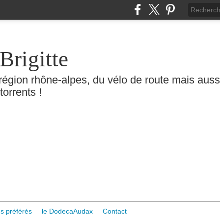
Brigitte
région rhône-alpes, du vélo de route mais aussi 
torrents !
s préférés
le DodecaAudax
Contact