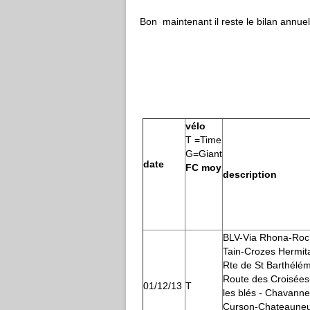
Bon maintenant il reste le bilan annuel
vélo
T =Time
G=Giant
date
FC moy
description
BLV-Via Rhona-Roc
Tain-Crozes Hermit
Rte de St Barthélém
Route des Croisée
01/12/13
T
les blés - Chavann
Curson-Chateauneuf-