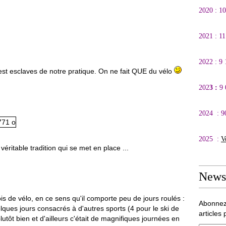
2020 : 1
2021 : 1
2022 : 9
est esclaves de notre pratique. On ne fait QUE du vélo
202
3 :
9
2024 : 9
2025 :
V
ritable tradition qui se met en place ...
Newsl
s de vélo, en ce sens qu'il comporte peu de jours roulés :
Abonnez
lques jours consacrés à d'autres sports (4 pour le ski de
articles 
lutôt bien et d'ailleurs c'était de magnifiques journées en