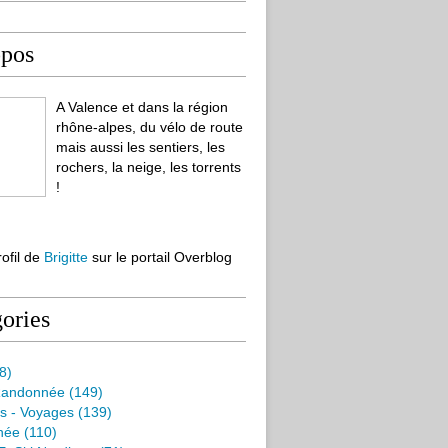
opos
A Valence et dans la région
rhône-alpes, du vélo de route
mais aussi les sentiers, les
rochers, la neige, les torrents
!
rofil de
Brigitte
sur le portail Overblog
ories
8)
Randonnée
(149)
s - Voyages
(139)
née
(110)