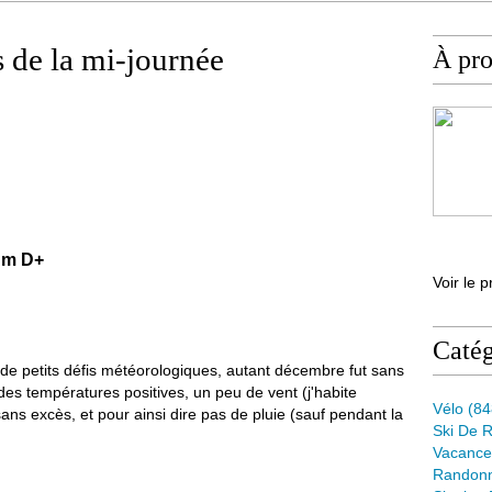
s de la mi-journée
À pr
m D+
Voir le p
Catég
de petits défis météorologiques, autant décembre fut sans
des températures positives, un peu de vent (j'habite
Vélo
(84
sans excès, et pour ainsi dire pas de pluie (sauf pendant la
Ski De 
Vacance
Randon