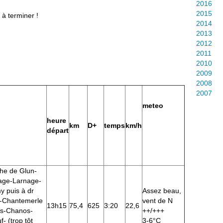
2016
2015
 à terminer !
2014
2013
2012
2011
2010
2009
2008
2007
meteo
heure
km
D+
temps
km/h
départ
he de Glun-
age-Larnage-
y puis à dr
Assez beau,
s-Chantemerle
vent de N
13h15
75,4
625
3:20
22,6
es-Chanos-
++/+++
 (trop tôt
3-6°C