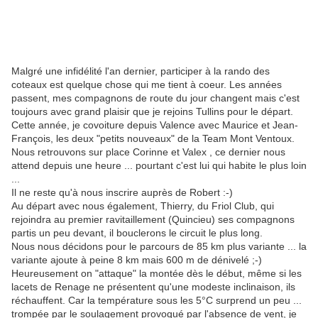
Malgré une infidélité l'an dernier, participer à la rando des
coteaux est quelque chose qui me tient à coeur. Les années
passent, mes compagnons de route du jour changent mais c'est
toujours avec grand plaisir que je rejoins Tullins pour le départ.
Cette année, je covoiture depuis Valence avec Maurice et Jean-
François, les deux "petits nouveaux" de la Team Mont Ventoux.
Nous retrouvons sur place Corinne et Valex , ce dernier nous
attend depuis une heure ... pourtant c'est lui qui habite le plus loin
...
Il ne reste qu'à nous inscrire auprès de Robert :-)
Au départ avec nous également, Thierry, du Friol Club, qui
rejoindra au premier ravitaillement (Quincieu) ses compagnons
partis un peu devant, il bouclerons le circuit le plus long.
Nous nous décidons pour le parcours de 85 km plus variante ... la
variante ajoute à peine 8 km mais 600 m de dénivelé ;-)
Heureusement on "attaque" la montée dès le début, même si les
lacets de Renage ne présentent qu'une modeste inclinaison, ils
réchauffent. Car la température sous les 5°C surprend un peu ...
trompée par le soulagement provoqué par l'absence de vent, je