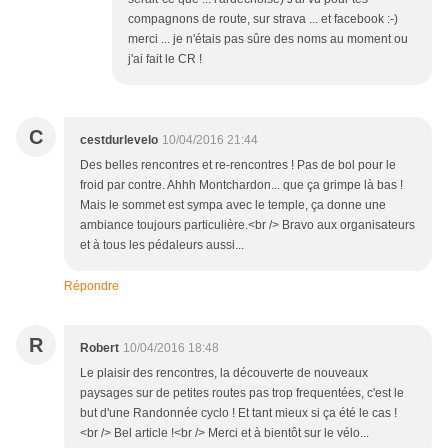
compagnons de route, sur strava ... et facebook :-)
merci ... je n'étais pas sûre des noms au moment ou
j'ai fait le CR !
C
cestdurlevelo
10/04/2016 21:44
Des belles rencontres et re-rencontres ! Pas de bol pour le
froid par contre. Ahhh Montchardon... que ça grimpe là bas !
Mais le sommet est sympa avec le temple, ça donne une
ambiance toujours particulière.<br /> Bravo aux organisateurs
et à tous les pédaleurs aussi...
Répondre
R
Robert
10/04/2016 18:48
Le plaisir des rencontres, la découverte de nouveaux
paysages sur de petites routes pas trop frequentées, c'est le
but d'une Randonnée cyclo ! Et tant mieux si ça été le cas !
<br /> Bel article !<br /> Merci et à bientôt sur le vélo...