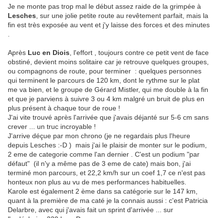
Je ne monte pas trop mal le début assez raide de la grimpée à
Lesches
, sur une jolie petite route au revêtement parfait, mais la
fin est très exposée au vent et j'y laisse des forces et des minutes
.
Après
Luc en Diois
, l'effort , toujours contre ce petit vent de face
obstiné, devient moins solitaire car je retrouve quelques groupes,
ou compagnons de route, pour terminer : quelques personnes
qui terminent le parcours de 120 km, dont le rythme sur le plat
me va bien, et le groupe de Gérard Mistler, qui me double à la fin
et que je parviens à suivre 3 ou 4 km malgré un bruit de plus en
plus présent à chaque tour de roue !
J'ai vite trouvé après l'arrivée que j'avais déjanté sur 5-6 cm sans
crever ... un truc incroyable !
J'arrive déçue par mon chrono (je ne regardais plus l'heure
depuis Lesches :-D ) mais j'ai le plaisir de monter sur le podium,
2 eme de categorie comme l'an dernier . C'est un podium "par
défaut" (il n'y a même pas de 3 eme de cate) mais bon, j'ai
terminé mon parcours, et 22,2 km/h sur un coef 1,7 ce n'est pas
honteux non plus au vu de mes performances habituelles.
Karole est également 2 ème dans sa catégorie sur le 147 km,
quant à la première de ma caté je la connais aussi : c'est Patricia
Delarbre, avec qui j'avais fait un sprint d'arrivée ... sur