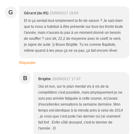
G
Gérard (du 95)
25/09/2017 19:04
Et si ça sentait tout simplement la fin de saison ? Je sais bien
que tu nous a habitué à être présente sur tous les fronts toute
l'année, mais n'aurais-tu pas à un moment donné un besoin
de souffler ? ceci dit, 22,2 de moyenne avec le coeff, le vent,
je signe de suite :)) Bravo Brigitte. Tu es comme Baptiste,
même quand à tes yeux ça ne va pas, ça fait encore rêver.
Répondre
B
Brigitte
26/09/2017 17:07
Oui et non, sur le plan mental vis à vis de la
compétition c'est possible, mais physiquement je ne
suis pas arrivée fatiguée à cette course, et j'avais
d'excellentes sensations la semaine dernière. Mon
temps est identique à la minute près à celui de 2014
, je crois que c'est juste l'an dernier où j'ai vraiment
fait fort . Enfin côté dossard, c'est le dernier de
l'année :-D