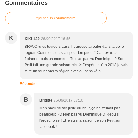
Commentaires
Ajouter un commentaire
K
KIKI-129
26/09/2017 16:55
BRAVO tu es toujours aussi heureuse à rouler dans ta belle
région. Comment tu as fait pour ton pneu ? Ca devait te
freiner depuis un moment . Tu n'as pas vu Dominique ? Son
Petit fait une grande saison. <br /> J'espère qu'en 2018 je vais
faire un tour dans ta région avec ou sans vélo.
Répondre
B
Brigitte
26/09/2017 17:10
Mon pneu faisait juste du bruit, ça ne freinait pas
beaucoup :-D Non pas vu Dominique D. depuis
l'ardéchoise ! Et je suis la saison de son Petit sur
facebook !