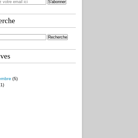
erche
ives
embre
(5)
1)