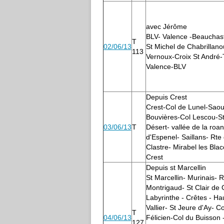
avec Jérôme
BLV- Valence -Beauchast
T
02/06/13
St Michel de Chabrillano
113
Vernoux-Croix St André-
Valence-BLV
Depuis Crest
Crest-Col de Lunel-Sao
Bouvières-Col Lescou-St
03/06/13
T
Désert- vallée de la roa
d'Espenel- Saillans- Rte
Clastre- Mirabel les Bla
Crest
Depuis st Marcellin
St Marcellin- Murinais- 
Montrigaud- St Clair de 
Labyrinthe - Crêtes - Ha
Vallier- St Jeure d'Ay- C
T
04/06/13
Félicien-Col du Buisson 
127