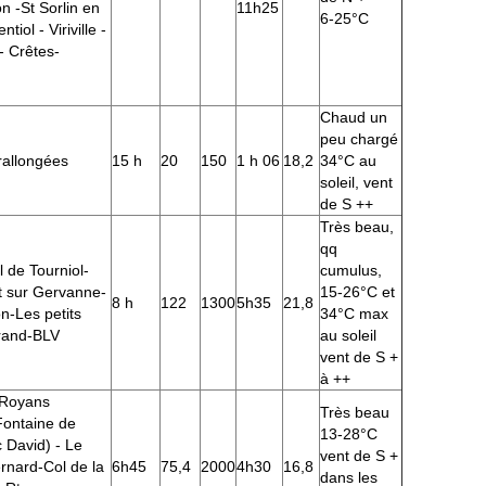
n -St Sorlin en
11h25
6-25°C
iol - Viriville -
- Crêtes-
Chaud un
peu chargé
rallongées
15 h
20
150
1 h 06
18,2
34°C au
soleil, vent
de S ++
Très beau,
qq
 de Tourniol-
cumulus,
t sur Gervanne-
15-26°C et
8 h
122
1300
5h35
21,8
n-Les petits
34°C max
rand-BLV
au soleil
vent de S +
à ++
 Royans
Très beau
Fontaine de
13-28°C
 David) - Le
vent de S +
ernard-Col de la
6h45
75,4
2000
4h30
16,8
dans les