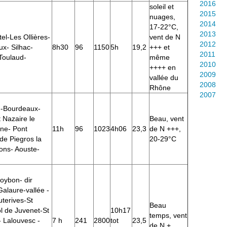
2016
soleil et
2015
nuages,
2014
17-22°C,
2013
el-Les Ollières-
vent de N
2012
ux- Silhac-
8h30
96
1150
5h
19,2
+++ et
2011
Toulaud-
même
2010
++++ en
2009
vallée du
2008
Rhône
2007
u-Bourdeaux-
 Nazaire le
Beau, vent
nne- Pont
11h
96
1023
4h06
23,3
de N +++,
 de Piegros la
20-29°C
cons- Aouste-
Roybon- dir
Galaure-vallée -
uterives-St
Beau
ol de Juvenet-St
10h17
temps, vent
- Lalouvesc -
7 h
241
2800
tot
23,5
de N +