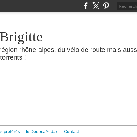
Brigitte
région rhône-alpes, du vélo de route mais aussi 
torrents !
s préférés
le DodecaAudax
Contact