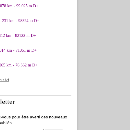
0878 km - 99 025 m D+
1 231 km - 98324 m D+
 112 km - 82122 m D+
 014 km - 71061 m D+
065 km - 76 362 m D+
oir ici
etter
-vous pour être averti des nouveaux
publiés.