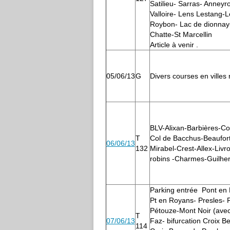
Satilieu- Sarras- Anneyro
Valloire- Lens Lestang-Lent
Roybon- Lac de dionnay
Chatte-St Marcellin
Article à venir .
05/06/13
G
Divers courses en villes 
BLV-Alixan-Barbières-Col
T
Col de Bacchus-Beaufor
06/06/13
132
Mirabel-Crest-Allex-Livro
robins -Charmes-Guilhe
Parking entrée Pont en
Pt en Royans- Presles- 
Pétouze-Mont Noir (avec
T
07/06/13
Faz- bifurcation Croix B
114