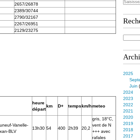
2657/26878
2389/30744
2790/32167
Rech
2267/26951
2129/23275
Arch
2025
Sept
Juin
(
2024
2023
heure
2022
km
D+
temps
km/h
meteo
départ
2021
2020
gris, 18°C,
2019
uneuf-Vanelle-
vent de N
13h30
54
400
2h39
20,2
2018
xan-BLV
+++ avec
2017
rafales