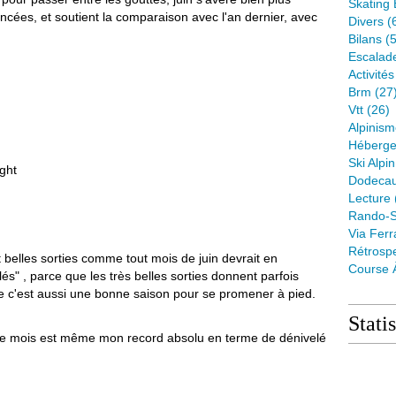
Skating 
cées, et soutient la comparaison avec l'an dernier, avec
Divers
(
Bilans
(5
Escalad
Activité
Brm
(27
Vtt
(26)
Alpinis
Héberge
Ski Alpin
ight
Dodeca
Lecture
Rando-S
Via Ferr
Rétrospe
t belles sorties comme tout mois de juin devrait en
Course 
és" , parce que les très belles sorties donnent parfois
ue c'est aussi une bonne saison pour se promener à pied.
Stati
(ce mois est même mon record absolu en terme de dénivelé