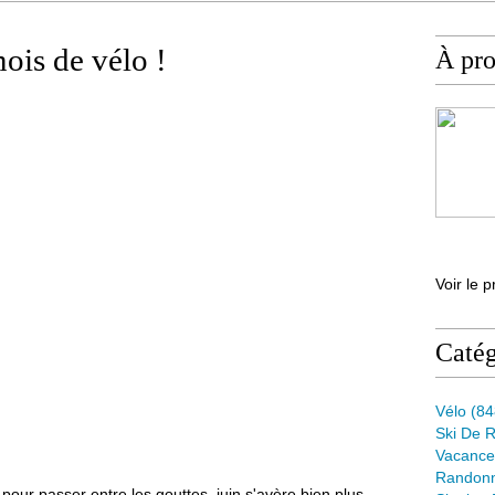
ois de vélo !
À pr
Voir le p
Catég
Vélo
(84
Ski De 
Vacance
Randon
 pour passer entre les gouttes, juin s'avère bien plus