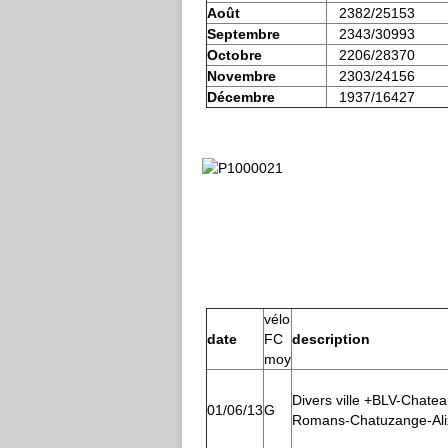
Août
2382/25153
Septembre
2343/30993
Octobre
2206/28370
Novembre
2303/24156
Décembre
1937/16427
vélo
date
FC
description
moy
Divers ville +BLV-Chatea
01/06/13
G
Romans-Chatuzange-Ali