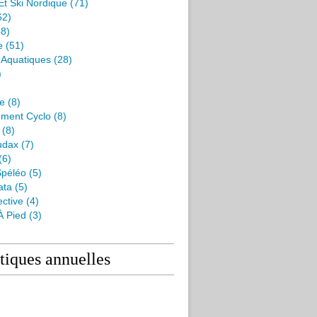
Et Ski Nordique
(71)
62)
8)
e
(51)
s Aquatiques
(28)
)
me
(8)
ment Cyclo
(8)
(8)
udax
(7)
(6)
péléo
(5)
ata
(5)
ctive
(4)
À Pied
(3)
stiques annuelles