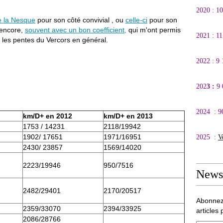
2020 : 1
de la Nesque
pour son côté convivial , ou
celle-ci
pour son
 encore,
souvent avec un bon coefficient,
qui m'ont permis
2021 : 1
t les pentes du Vercors en général.
2022 : 9
202
3 :
9
2024 : 9
km/D+ en 2012
km/D+ en 2013
1753 / 14231
2118/19942
1902/ 17651
1971/16951
2025 :
V
2430/ 23857
1569/14020
2223/19946
950/7516
Newsl
2482/29401
2170/20517
Abonnez
2359/33070
2394/33925
articles 
2086/28766