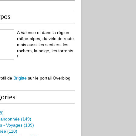
opos
A Valence et dans la région
rhône-alpes, du vélo de route
mais aussi les sentiers, les
rochers, la neige, les torrents
!
rofil de
Brigitte
sur le portail Overblog
ories
8)
Randonnée
(149)
s - Voyages
(139)
née
(110)