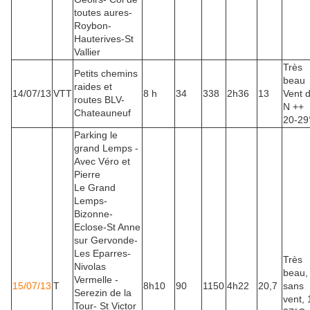
toutes aures-
Roybon-
Hauterives-St
Vallier
Très
Petits chemins
beau
raides et
14/07/13
VTT
8 h
34
338
2h36
13
Vent 
routes BLV-
N ++
Chateauneuf
20-29
Parking le
grand Lemps -
Avec Véro et
Pierre
Le Grand
Lemps-
Bizonne-
Eclose-St Anne
sur Gervonde-
Les Eparres-
Très
Nivolas
beau,
Vermelle -
15/07/13
T
8h10
90
1150
4h22
20,7
sans
Serezin de la
vent, 
Tour- St Victor