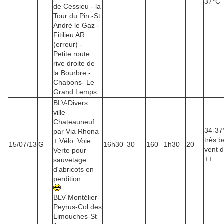
37°C
de Cessieu - la
Tour du Pin -St
André le Gaz -
Fitilieu AR
(erreur) -
Petite route
rive droite de
la Bourbre -
Chabons- Le
Grand Lemps
BLV-Divers
ville-
Chateauneuf
34-37
par Via Rhona
très 
+ Vélo Voie
15/07/13
G
16h30
30
160
1h30
20
vent 
Verte pour
++
sauvetage
d'abricots en
perdition
BLV-Montélier-
Peyrus-Col des
Limouches-St