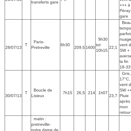
transferts gare
+++ à
Péray
gare
Bea
temps
parfoi
9h30
nuage
Paris-
T
6h30
tot
vent 
28/07/13
Pretreville
209,5
1600
22,1
10h15
SW + 
avers
la fin
18-33
Gris,
17°C,
vent 
Boucle de
SW +
T
7h15
26,5
214
1h07
30/07/13
Lisieux
23,7
Pluie
après
mon
retour
matin :
pretreville-
notre dame de