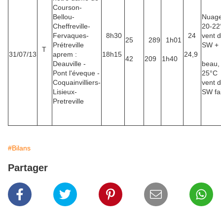
Courson-
Bellou-
Nuage
Cheffreville-
20-22
Fervaques-
8h30
24
vent 
25
289
1h01
Prétreville
SW +
T
31/07/13
aprem :
18h15
24,9
42
209
1h40
Deauville -
beau,
Pont l'éveque -
25°C
Coquainvilliers-
vent 
Lisieux-
SW fa
Pretreville
#Bilans
Partager