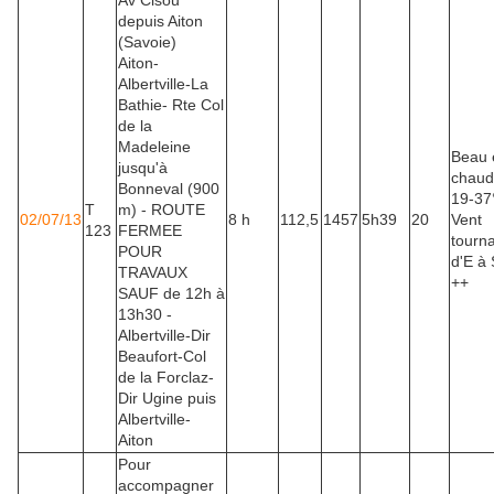
Av Cisou
depuis Aiton
(Savoie)
Aiton-
Albertville-La
Bathie- Rte Col
de la
Madeleine
Beau 
jusqu'à
chaud
Bonneval (900
19-37
T
m) - ROUTE
02/07/13
8 h
112,5
1457
5h39
20
Vent
123
FERMEE
tourn
POUR
d'E à
TRAVAUX
++
SAUF de 12h à
13h30 -
Albertville-Dir
Beaufort-Col
de la Forclaz-
Dir Ugine puis
Albertville-
Aiton
Pour
accompagner