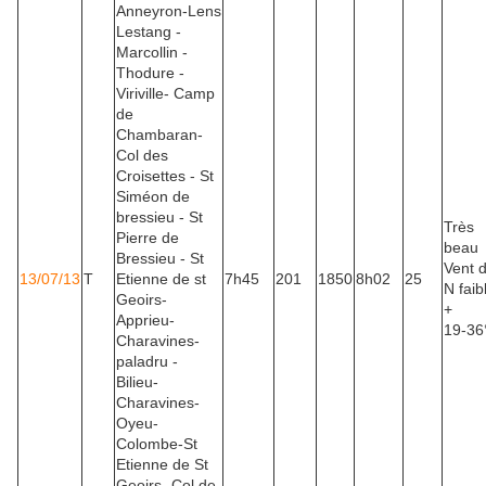
Anneyron-Lens
Lestang -
Marcollin -
Thodure -
Viriville- Camp
de
Chambaran-
Col des
Croisettes - St
Siméon de
bressieu - St
Très
Pierre de
beau
Bressieu - St
Vent 
13/07/13
T
Etienne de st
7h45
201
1850
8h02
25
N faib
Geoirs-
+
Apprieu-
19-36
Charavines-
paladru -
Bilieu-
Charavines-
Oyeu-
Colombe-St
Etienne de St
Geoirs- Col de