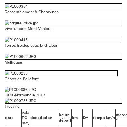
Rassemblement à Charavines
Vive la team Mont Ventoux
Terres froides sous la chaleur
Mulhouse
Chaos de Bellefont
Paris-Normandie 2013
Trouville
vélo
heure
mete
date
FC
description
km
D+
temps
km/h
départ
*
moy