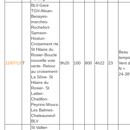
BLV-Gare
TGV-Alixan-
Besayes-
marches-
Rochefort-
Samson-
Hostun-
Croisement rte
St Hilaire du
Beau
Rosier-Boucle
temps
nouvelle voie
12/07/13
T
9h20
100
800
4h22
23
Vent 
verte- Retour
N +
au croisement-
24-38
La Sône- St
Hilaire du
Rosier- St
Lattier-
Chatillon-
Peyrins-Mours-
Les Balmes-
Chateauneuf-
BLV
St Vallier-