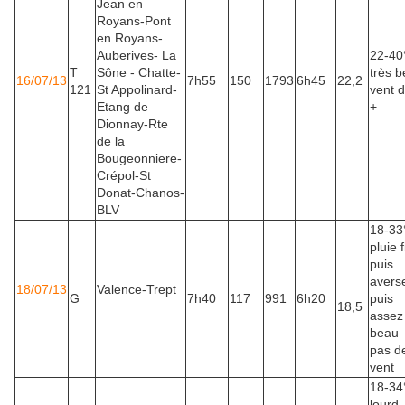
Jean en
Royans-Pont
en Royans-
Auberives- La
22-40
T
Sône - Chatte-
très 
16/07/13
7h55
150
1793
6h45
22,2
121
St Appolinard-
vent 
Etang de
+
Dionnay-Rte
de la
Bougeonniere-
Crépol-St
Donat-Chanos-
BLV
18-33
pluie 
puis
avers
18/07/13
Valence-Trept
G
7h40
117
991
6h20
puis
18,5
assez
beau
pas d
vent
18-34
lourd