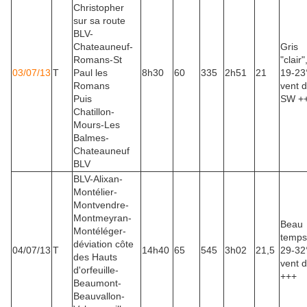
Christopher
sur sa route
BLV-
Chateauneuf-
Gris
Romans-St
"clair"
03/07/13
T
Paul les
8h30
60
335
2h51
21
19-23
Romans
vent 
Puis
SW +
Chatillon-
Mours-Les
Balmes-
Chateauneuf
BLV
BLV-Alixan-
Montélier-
Montvendre-
Montmeyran-
Beau
Montéléger-
temps
déviation côte
04/07/13
T
14h40
65
545
3h02
21,5
29-32
des Hauts
vent 
d'orfeuille-
+++
Beaumont-
Beauvallon-