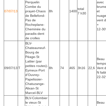
Perquelin
avec
Combe du
brum
total
07/07/13
prayet-Chaos
8h
1400
et
7 h30
de Bellefond-
nuage
Pas de
vent 
Rocheplane-
+
Cheminée du
12-30
paradis-dent
de crolles
BLV-
Chateauneuf-
Bourg de
Péage-St
Beau
Lattier (par
temps
petites routes)-
09/07/13
T
8h
74
465
3h16
22,6
Vent 
Eymeux-Port
N faib
d'Ouvrey-
22-32
Papelissier-
Chatuzange-
Alixan-St
Marcel-BLV
BLV-Colombier
le vieux-St
Beau