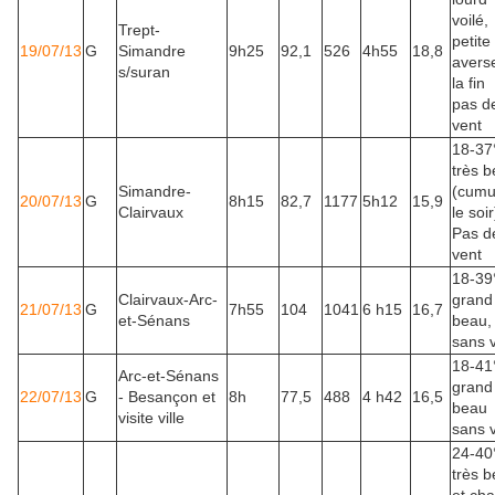
voilé,
Trept-
petite
19/07/13
G
Simandre
9h25
92,1
526
4h55
18,8
avers
s/suran
la fin
pas d
vent
18-37
très 
Simandre-
(cumu
20/07/13
G
8h15
82,7
1177
5h12
15,9
Clairvaux
le soir
Pas d
vent
18-39
Clairvaux-Arc-
grand
21/07/13
G
7h55
104
1041
6 h15
16,7
et-Sénans
beau,
sans 
18-41
Arc-et-Sénans
grand
22/07/13
G
- Besançon et
8h
77,5
488
4 h42
16,5
beau
visite ville
sans 
24-40
très 