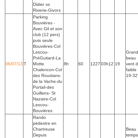
Didier ss
Riverie-Givors
Parking
Bouvières -
Avec Gil et son
club (12 pers)
puis seule
Bouvières-Col
Lescou-
Gran
PréGuitard-La
beau
06/07/13
T
Motte
8h
60
1227
03h12
19
vent 
Chalencon-Col
faible
des Roustans-
19-32
de la Vache-du
Portail-des
Guillens- St
Nazaire-Col
Lescou-
Bouvières
Rando
pédestre en
Chartreuse
Beau
Depuis
temps