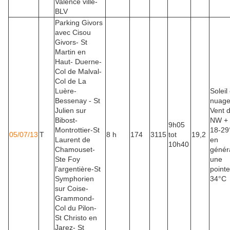
Valence ville-
BLV
Parking Givors
avec Cisou
Givors- St
Martin en
Haut- Duerne-
Col de Malval-
Col de La
Luère-
Soleil 
Bessenay - St
nuag
Julien sur
Vent 
Bibost-
NW +
9h05
Montrottier-St
18-29
05/07/13
T
8 h
174
3115
tot
19,2
Laurent de
en
10h40
Chamouset-
généra
Ste Foy
une
l'argentière-St
pointe
Symphorien
34°C
sur Coise-
Grammond-
Col du Pilon-
St Christo en
Jarez- St