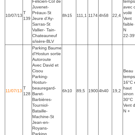
Félicien-Col de
temps
Juvenet-
avec c
T
Préaux-St
voilé
10/07/13
8h15
111,1
1174
4h58
22,4
139
Jeure d'Ay-
Vent
Sarras-St
faible
Vallier- Tain-
N
Chateauneuf
22-39
s/isère-BLV
Parking Baume
d'Hostun sortie
Autoroute
Avec David et
Cisou
Beau
Parking-
temps
Hostun-
16°C 
T
beauregard-
haut
11/07/13
6h10
89,5
1900
4h40
19,2
128
Baret-
sinon
Barbières-
30°C
Tourniol-
Vent 
Bataille-
N +
Machine-St
Jean-en-
Royans-
Parking