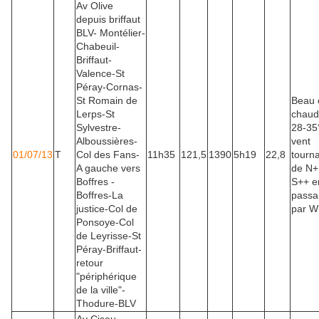
Av Olive
depuis briffaut
BLV- Montélier-
Chabeuil-
Briffaut-
Valence-St
Péray-Cornas-
St Romain de
Beau 
Lerps-St
chaud
Sylvestre-
28-35
Alboussières-
vent
01/07/13
T
Col des Fans-
11h35
121,5
1390
5h19
22,8
tourn
A gauche vers
de N+
Boffres -
S++ e
Boffres-La
passa
justice-Col de
par W
Ponsoye-Col
de Leyrisse-St
Péray-Briffaut-
retour
"périphérique
de la ville"-
Thodure-BLV