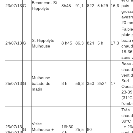
et ch
Besancon- St
23/07/13
G
8h45
91,1
822
5 h29
16,6
puis
Hippolyte
gross
avesr
20 m
Faible
pluie 
St Hippolyte
beau 
24/07/13
G
8 h45
86,3
824
5 h
17,3
Mulhouse
chaud
18-36
sans 
Beau 
chaud
vent 
Mulhouse
Sud
25/07/13
G
balade du
8 h
56,3
350
3h24
17
Ouest
matin
23-39
(31°C
l'ombr
Très
chaud
39°C
Visite
25/07/13
16h30
Le 26
G
Mulhouse +
25,5
80
26/07/13
7 h
vent 